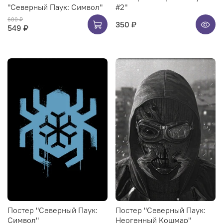
"Северный Паук: Символ"
#2"
600 ₽
350 ₽
549 ₽
Постер "Северный Паук:
Постер "Северный Паук:
Символ"
Неогенный Кошмар"