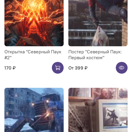
Открытка "Северный Паук
Постер "Северный Паук:
#2"
Первый костюм"
170 ₽
От
399 ₽