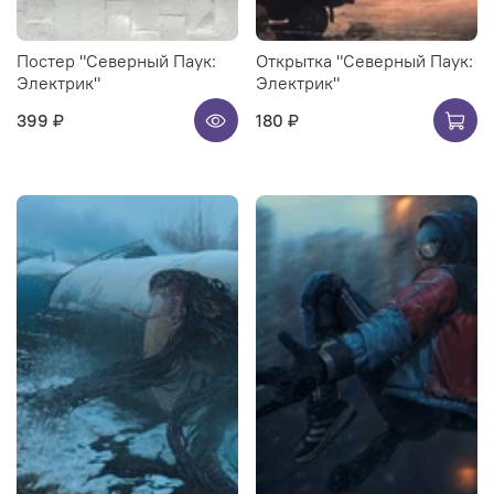
Постер "Северный Паук:
Открытка "Северный Паук:
Электрик"
Электрик"
399 ₽
180 ₽