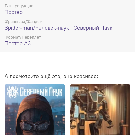
Тип продукции
Постер
Франшиза/Фандом
Spider-man/Человек-паук
,
Северный Паук
Формат/Переплет
Постер А3
А посмотрите ещё это, оно красивое: