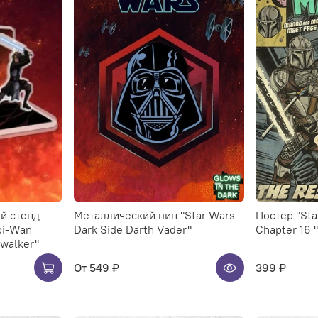
й стенд
Металлический пин "Star Wars
Постер "Star Wars: Mandalorian.
bi-Wan
Dark Side Darth Vader"
Chapter 16 
ywalker"
От
549 ₽
399 ₽