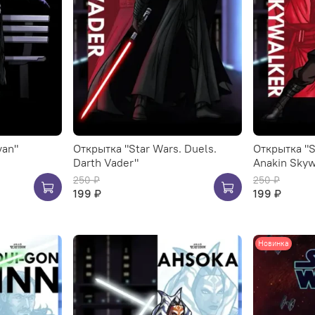
van"
Открытка "Star Wars. Duels.
Открытка "S
Darth Vader"
Anakin Skyw
250 ₽
250 ₽
199 ₽
199 ₽
Новинка