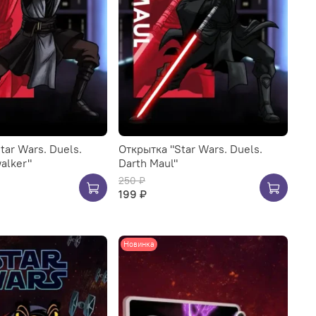
tar Wars. Duels.
Открытка "Star Wars. Duels.
alker"
Darth Maul"
250 ₽
199 ₽
Новинка