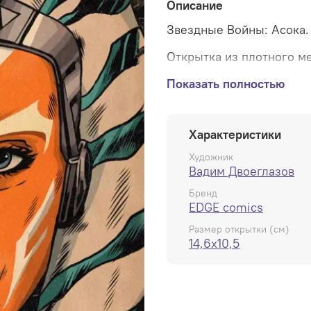
Описание
Звездные Войны: Асока.
Открытка из плотного ме
удовольствие, премиум 
Показать полностью
Характеристики
Художник
Вадим Двоеглазов
Бренд
EDGE comics
Размер открытки (см)
14,6x10,5