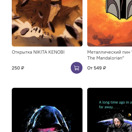
Открытка NIKITA KENOBI
Металлический пин 
The Mandalorian"
250 ₽
От
549 ₽