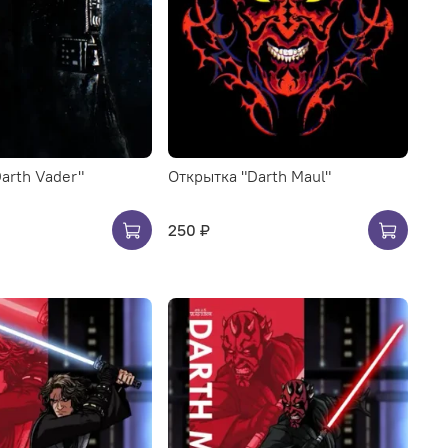
arth Vader"
Открытка "Darth Maul"
250 ₽