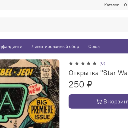
Каталог
О
дфандинги
Лимитированный сбор
Союз
(0)
Открытка "Star War
250 ₽
В корзин