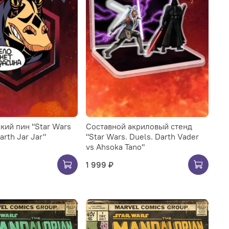
кий пин "Star Wars
Составной акриловый стенд
arth Jar Jar"
"Star Wars. Duels. Darth Vader
vs Ahsoka Tano"
1 999 ₽