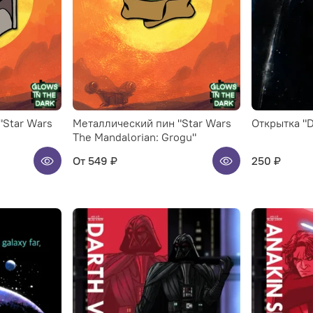
"Star Wars
Металлический пин "Star Wars
Открытка "D
The Mandalorian: Grogu"
От
549 ₽
250 ₽