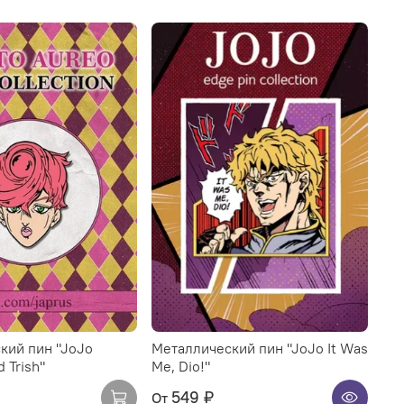
кий пин "JoJo
Металлический пин "JoJo It Was
 Trish"
Me, Dio!"
549 ₽
От