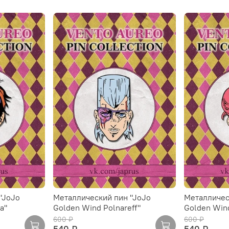
"JoJo
Металлический пин "JoJo
Металличес
a"
Golden Wind Polnareff"
Golden Wind
600 ₽
600 ₽