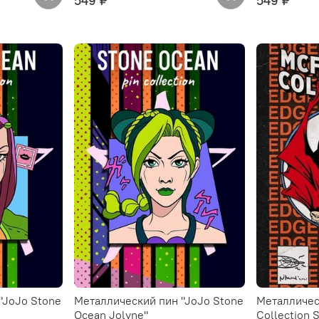
549 ₽
549 ₽
"JoJo Stone
Металлический пин "JoJo Stone
Металличес
Ocean Jolyne"
Collection 