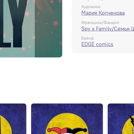
Художник
Мария Копченова
Франшиза/Фандом
Spy x Family/Семья
Бренд
EDGE comics