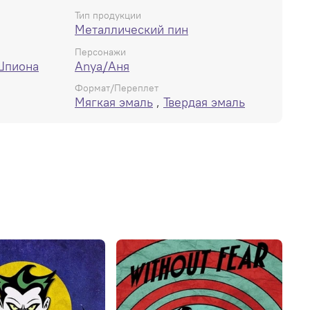
Тип продукции
Металлический пин
Персонажи
 Шпиона
Anya/Аня
Формат/Переплет
Мягкая эмаль
,
Твердая эмаль