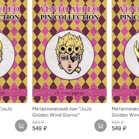
"JoJo
Металлический пин "JoJo
Металличес
Golden Wind Giorno"
Golden Wind
600 ₽
600 ₽
549 ₽
549 ₽