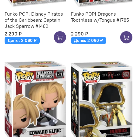
Funko POP! Disney Pirates
Funko POP! Dragons
of the Caribbean: Captain
Toothless w/Tongue #1785
Jack Sparrow #1482
2 290 ₽
2 290 ₽
Доны: 2 060 ₽
Доны: 2 060 ₽