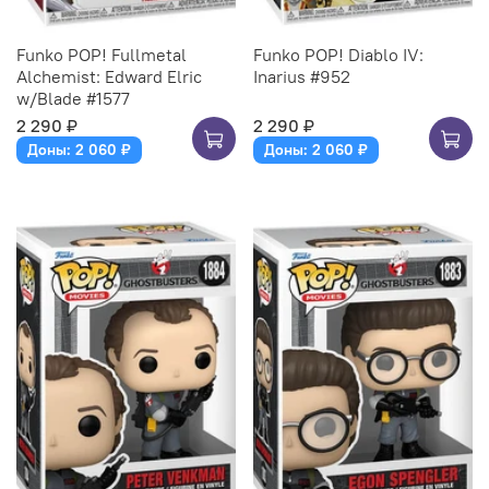
Funko POP! Fullmetal
Funko POP! Diablo IV:
Alchemist: Edward Elric
Inarius #952
w/Blade #1577
2 290 ₽
2 290 ₽
Доны: 2 060 ₽
Доны: 2 060 ₽