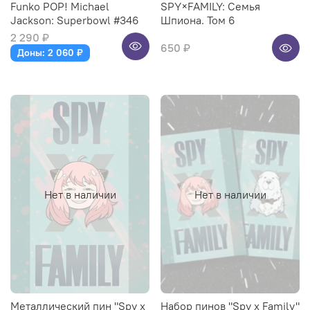
Funko POP! Michael
SPY×FAMILY: Семья
Jackson: Superbowl #346
Шпиона. Том 6
2 290 ₽
650 ₽
Доны: 2 060 ₽
Нет в наличии
Нет в наличии
Металлический пин "Spy x
Набор пинов "Spy x Family"