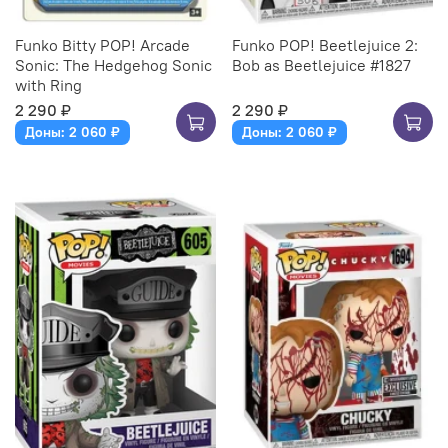
Funko Bitty POP! Arcade
Funko POP! Beetlejuice 2:
Sonic: The Hedgehog Sonic
Bob as Beetlejuice #1827
with Ring
2 290 ₽
2 290 ₽
Доны: 2 060 ₽
Доны: 2 060 ₽