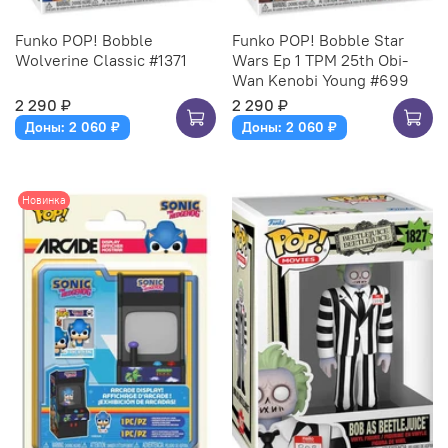
Funko POP! Bobble
Funko POP! Bobble Star
Wolverine Classic #1371
Wars Ep 1 TPM 25th Obi-
Wan Kenobi Young #699
2 290 ₽
2 290 ₽
Доны: 2 060 ₽
Доны: 2 060 ₽
Новинка