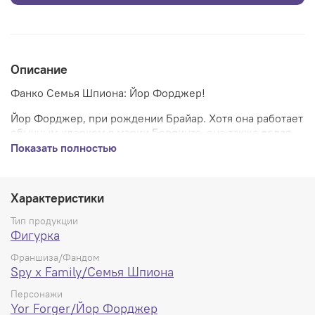
Описание
Фанко Семья Шпиона: Йор Форджер!
Йор Форджер, при рождении Брайар. Хотя она работает
обычным клерком в мэрии Берлинта, она также ведет
тайную жизнь в качестве убийцы с кодовым именем
Показать полностью
"Принцесса шипов". Она и Лойд Форджер женятся,
чтобы достичь своих целей, при этом первая становится
приемной матерью Ани Форджер.
Характеристики
На коробке могут быть потёртости.
Тип продукции
Фигурка
.
Франшиза/Фандом
Spy x Family/Семья Шпиона
Персонажи
Yor Forger/Йор Форджер