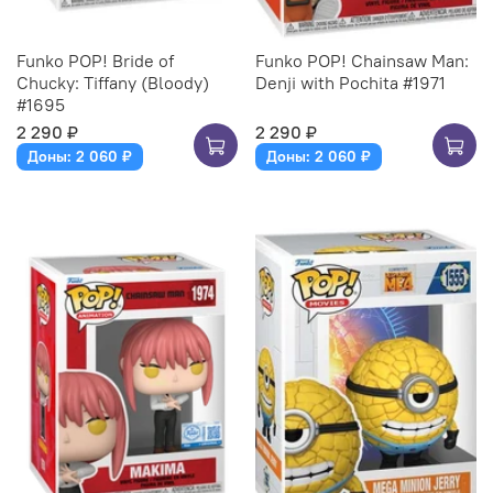
Funko POP! Bride of
Funko POP! Chainsaw Man:
Chucky: Tiffany (Bloody)
Denji with Pochita #1971
#1695
2 290 ₽
2 290 ₽
Доны: 2 060 ₽
Доны: 2 060 ₽