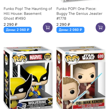
Funko Pop! The Haunting of
Funko POP! One Piece:
Hill House: Basement
Buggy The Genius Jeaster
Ghost #1490
#1778
2 290 ₽
2 290 ₽
Доны: 2 060 ₽
Доны: 2 060 ₽