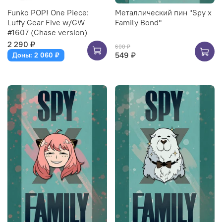
Funko POP! One Piece:
Металлический пин "Spy x
Luffy Gear Five w/GW
Family Bond"
#1607 (Chase version)
2 290 ₽
600 ₽
549 ₽
Доны: 2 060 ₽