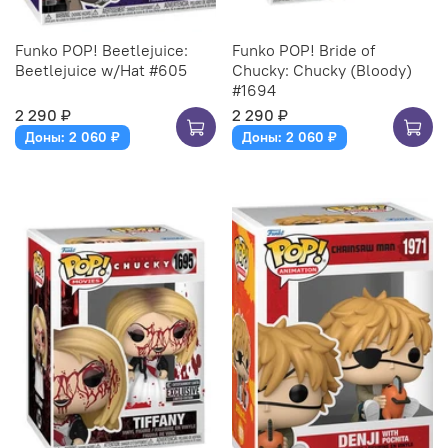
Funko POP! Beetlejuice:
Funko POP! Bride of
Beetlejuice w/Hat #605
Chucky: Chucky (Bloody)
#1694
2 290 ₽
2 290 ₽
Доны: 2 060 ₽
Доны: 2 060 ₽