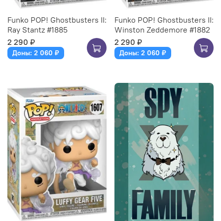
Funko POP! Ghostbusters II:
Funko POP! Ghostbusters II:
Ray Stantz #1885
Winston Zeddemore #1882
2 290 ₽
2 290 ₽
Доны: 2 060 ₽
Доны: 2 060 ₽