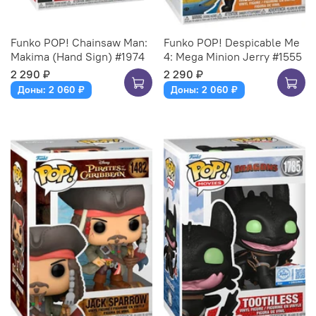
Funko POP! Chainsaw Man:
Funko POP! Despicable Me
Makima (Hand Sign) #1974
4: Mega Minion Jerry #1555
2 290 ₽
2 290 ₽
Доны: 2 060 ₽
Доны: 2 060 ₽