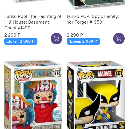
Funko Pop! The Haunting of
Funko POP! Spy x Family:
Hill House: Basement
Yor Forger #1950
Ghost #1490
2 290 ₽
2 290 ₽
Доны: 2 060 ₽
Доны: 2 060 ₽