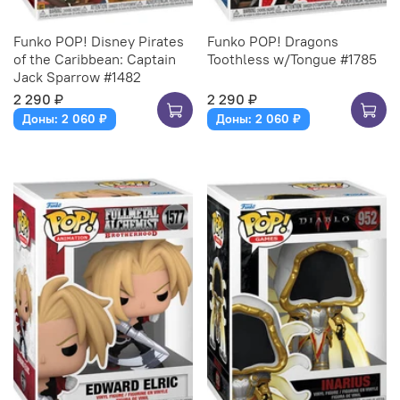
Funko POP! Disney Pirates
Funko POP! Dragons
of the Caribbean: Captain
Toothless w/Tongue #1785
Jack Sparrow #1482
2 290 ₽
2 290 ₽
Доны: 2 060 ₽
Доны: 2 060 ₽