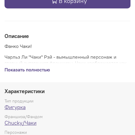
В корзину
Описание
Фанко Чаки!
Чарльз Ли "Чаки" Рэй - вымышленный персонаж и
главный антагонист франшизы. Чаки изображается как
злобный серийный убийца, который, истекая кровью от
Показать полностью
огнестрельного ранения, переносит свою душу в куклу
"Хорошего парня" и постоянно пытается переселиться в
человеческое тело.
Характеристики
На коробке могут быть потёртости.
Тип продукции
Фигурка
.
Франшиза/Фандом
Chucky/Чаки
Персонажи