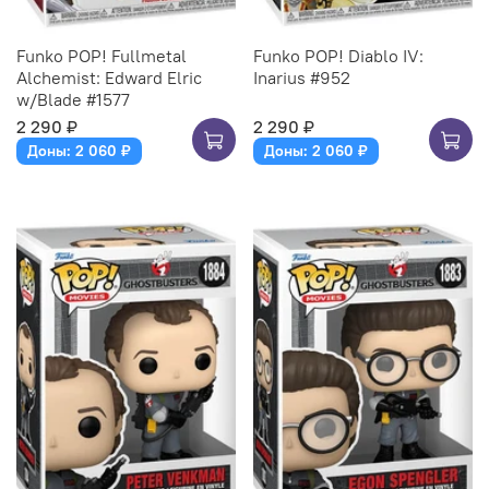
Funko POP! Fullmetal
Funko POP! Diablo IV:
Alchemist: Edward Elric
Inarius #952
w/Blade #1577
2 290 ₽
2 290 ₽
Доны: 2 060 ₽
Доны: 2 060 ₽