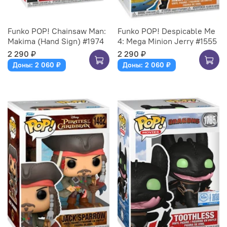
Funko POP! Chainsaw Man:
Funko POP! Despicable Me
Makima (Hand Sign) #1974
4: Mega Minion Jerry #1555
2 290 ₽
2 290 ₽
Доны: 2 060 ₽
Доны: 2 060 ₽