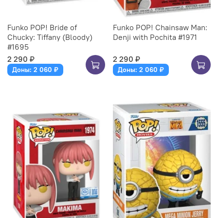
Funko POP! Bride of
Funko POP! Chainsaw Man:
Chucky: Tiffany (Bloody)
Denji with Pochita #1971
#1695
2 290 ₽
2 290 ₽
Доны: 2 060 ₽
Доны: 2 060 ₽