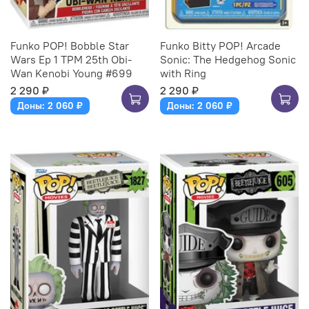
Funko POP! Bobble Star
Funko Bitty POP! Arcade
Wars Ep 1 TPM 25th Obi-
Sonic: The Hedgehog Sonic
Wan Kenobi Young #699
with Ring
2 290 ₽
2 290 ₽
Доны: 2 060 ₽
Доны: 2 060 ₽