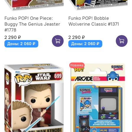
Funko POP! One Piece:
Funko POP! Bobble
Buggy The Genius Jeaster
Wolverine Classic #1371
#1778
2 290 ₽
2 290 ₽
Доны: 2 060 ₽
Доны: 2 060 ₽
Новинка