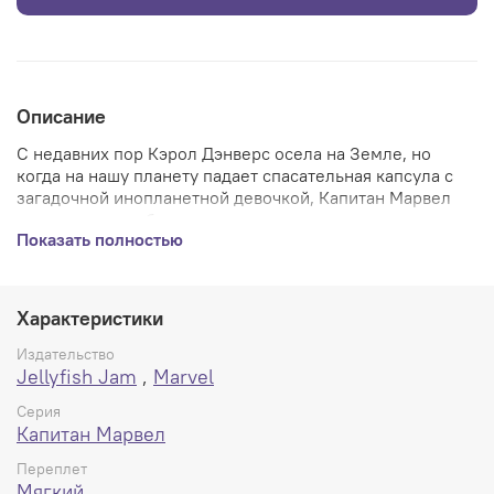
Описание
С недавних пор Кэрол Дэнверс осела на Земле, но
когда на нашу планету падает спасательная капсула с
загадочной инопланетной девочкой, Капитан Марвел
принимает судьбоносное решение - вернуться в
Показать полностью
космос! Ей предстоит схватка с силами Галактического
Альянса и шпионами коварных спартанцев. К счастью,
она будет не одна, ведь на помощь к ней придут не
только новые друзья, но и старые знакомые из Стражей
Характеристики
Галактики!
Издательство
Jellyfish Jam
,
Marvel
В сборник вошли комиксы Captain Marvel (2014) #1-6.
Серия
Мягкий переплет, 160х250 мм., 136 стр.
Капитан Марвел
Переплет
Мягкий