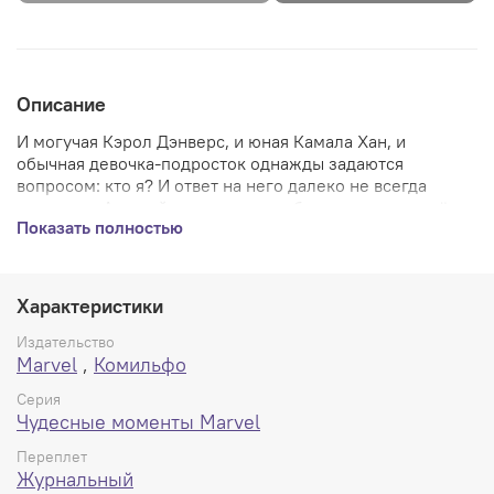
Описание
И могучая Кэрол Дэнверс, и юная Камала Хан, и
обычная девочка-подросток однажды задаются
вопросом: кто я? И ответ на него далеко не всегда
очевиден. А порой с осознания себя начинаются ещё
Показать полностью
более серьёзные проблемы – ведь теперь себя нужно
ещё и принять, а затем выстоять в полном неравенства
и угнетения мире. Это тяжело даже для Капитана и
Мисс Марвел... а простой девочке-то как быть?
Характеристики
Издательство
Marvel
,
Комильфо
Серия
Чудесные моменты Marvel
Переплет
Журнальный