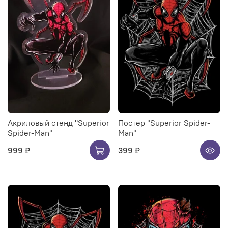
Акриловый стенд "Superior
Постер "Superior Spider-
Spider-Man"
Man"
999 ₽
399 ₽