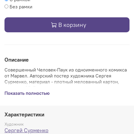
Без рамки
В корзину
Описание
Совершенный Человек-Паук из одноименного комикса
от Марвел. Авторский постер художника
Сергея
Сурменко
, материал - плотный мелованный картон,
размер - А3. В руках держать одно удовольствие,
Показать полностью
премиум формат. Готов оказаться в вашей коллекции
постеров или на стеночке, а если покупать сразу с
рамкой, то будет смотреться просто невероятно.
Лучшее украшение интерьера ;)
Характеристики
Художник
Сергей Сурменко