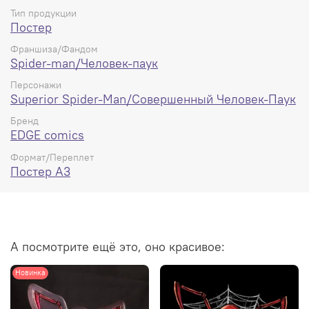
Тип продукции
Постер
Франшиза/Фандом
Spider-man/Человек-паук
Персонажи
Superior Spider-Man/Совершенный Человек-Паук
Бренд
EDGE comics
Формат/Переплет
Постер А3
А посмотрите ещё это, оно красивое:
Новинка