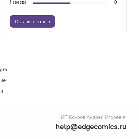
1 звезда
0
Оставить отзыв
рта
ние
ии
ИП Коуров Андрей Игоревич
help@edgecomics.ru