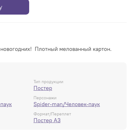
у
 новогодних! Плотный мелованный картон.
Тип продукции
Постер
Персонажи
-паук
Spider-man/Человек-паук
Формат/Переплет
Постер А3