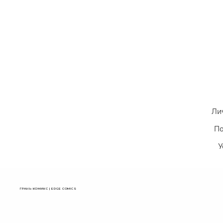
Ли
По
У
ГРАНЬ КОМИКС | EDGE COMICS