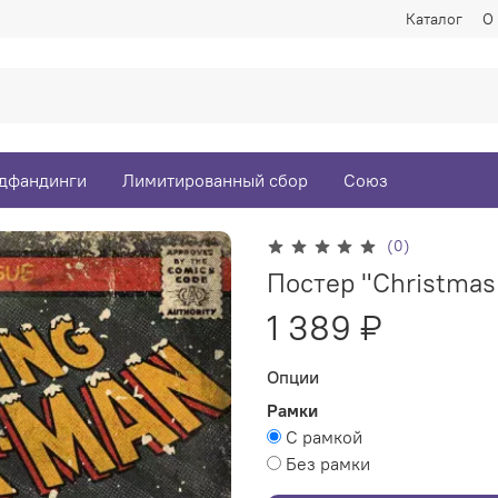
Каталог
О
дфандинги
Лимитированный сбор
Союз
(0)
Постер "Christmas
1 389 ₽
Опции
Рамки
С рамкой
Без рамки