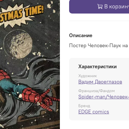
В корзин
Описание
Постер Человек-Паук на
Характеристики
Художник
Вадим Двоеглазов
Франшиза/Фандом
Spider-man/Человек
Бренд
EDGE comics