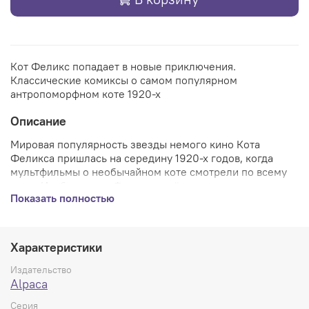
Кот Феликс попадает в новые приключения.
Классические комиксы о самом популярном
антропоморфном коте 1920-х
Описание
Мировая популярность звезды немого кино Кота
Феликса пришлась на середину 1920-х годов, когда
мультфильмы о необычайном коте смотрели по всему
миру. И
зображения Феликса, чьё имя означает «удача»,
Показать полностью
использовали в качестве талисмана в спорте и авиации.
Существует даже легенда, что Чарльз Линдберг взял
игрушку Феликса на борт самолёта во время своего
трансатлантического перелёта. И пусть легенду давно
Характеристики
опровергли, её существование не даёт усомниться в
популярности персонажа. Правда, своему создателю,
Издательство
Пэту Салливану, чёрный кот счастья не принёс. Жёсткий
Alpaca
график выхода новых серий и полнометражных
Серия