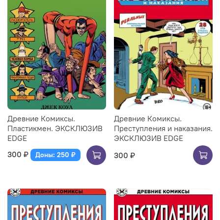
Древние Комиксы.
Древние Комиксы.
Пластикмен. ЭКСКЛЮЗИВ
Преступления и наказания.
EDGE
ЭКСКЛЮЗИВ EDGE
300 ₽
300 ₽
Доны: 250 ₽