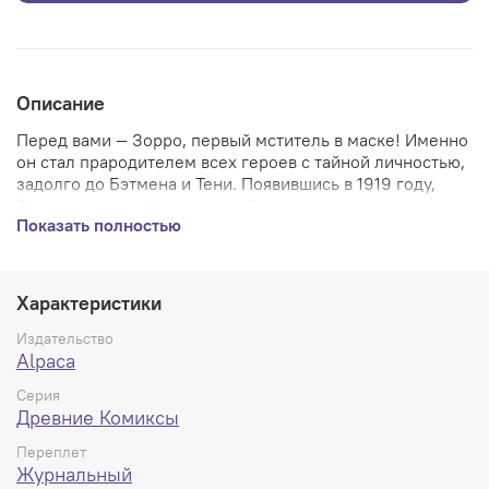
Описание
Перед вами — Зорро, первый мститель в маске! Именно
он стал прародителем всех героев с тайной личностью,
задолго до Бэтмена и Тени. Появившись в 1919
году,
Зорро начал своё шествие с бульварных рассказов, а
Показать полностью
затем перешёл во все возможные медиа: радио, кино,
телевидение и комиксы. Чёрный плащ, острый клинок и
подпись в виде буквы Z — Зорро навечно стал символом
мщения и борцов за свободу. Зорро — это настоящий
Характеристики
народный герой, сражающийся с коррупцией, тиранией
и несправедливостью. Комиксы о Зорро — это
Издательство
захватывающее приключения, историческая
Alpaca
достоверность и эстетика Золотого Века в одном
Серия
флаконе.
Древние Комиксы
СОДЕРЖАНИЕ: «Опасный вояж Зорро» (The Quest of
Переплет
Zorro) — Four Color #617 (март 1955), Dell
Журнальный