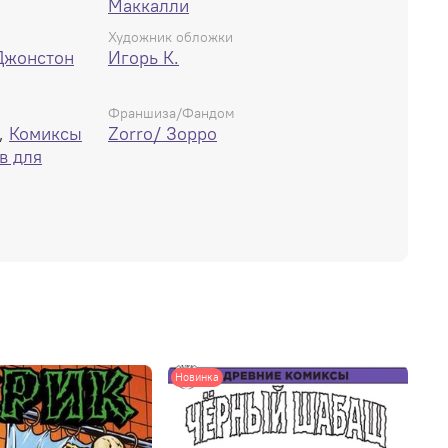
Маккалли
Художник обложки
Джонстон
Игорь К.
Франшиза/Фандом
,
Комиксы
Zorro/ Зорро
в для
Новинка