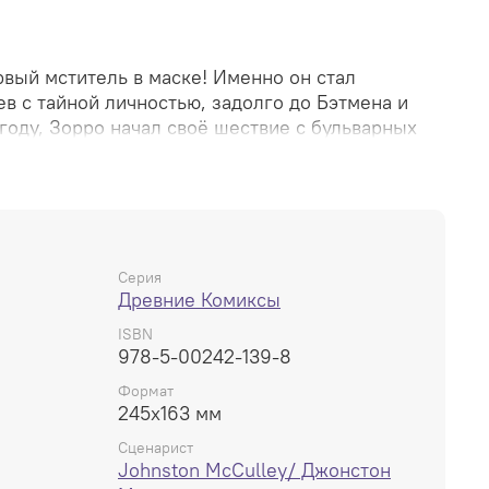
рвый мститель в маске! Именно он стал
в с тайной личностью, задолго до Бэтмена и
году, Зорро начал своё шествие с бульварных
шёл во все возможные медиа: радио, кино,
 Чёрный плащ, острый клинок и подпись в виде
о стал символом мщения и борцов за свободу.
народный герой, сражающийся с коррупцией,
востью. Комиксы о Зорро — это захватывающее
ая достоверность и эстетика Золотого Века в
Серия
Древние Комиксы
ISBN
ояж Зорро» (The Quest of Zorro) — Four Color
978-5-00242-139-8
Формат
245x163 мм
Сценарист
Johnston McCulley/ Джонстон