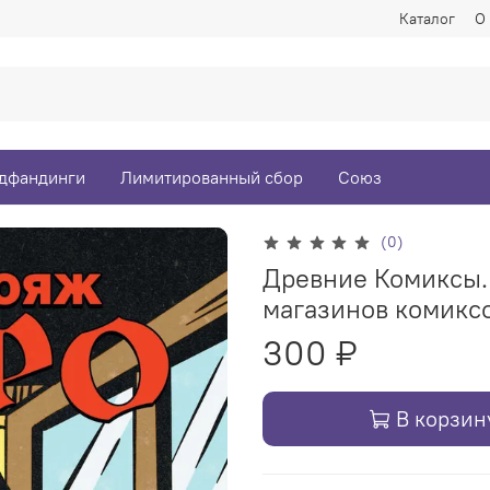
Каталог
О
дфандинги
Лимитированный сбор
Союз
(0)
Древние Комиксы.
магазинов комикс
300 ₽
В корзин