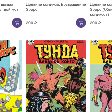
Я выпью
Древние комиксы. Возвращение
Древние ко
у твой мозг
Зорро
Зорро (Обл
комиксов)
300 ₽
300 ₽