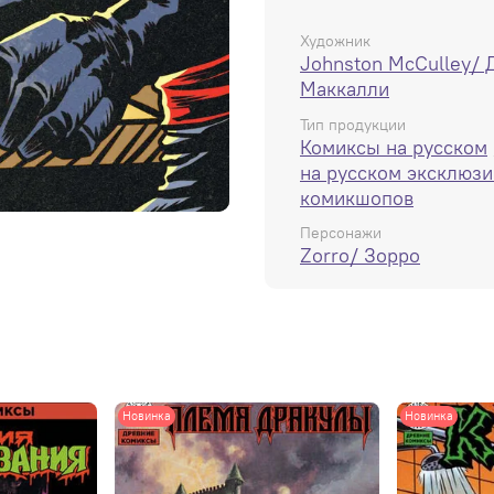
Художник
Johnston McCulley/ 
Маккалли
Тип продукции
Комиксы на русском
на русском эксклюзи
комикшопов
Персонажи
Zorro/ Зорро
Новинка
Новинка