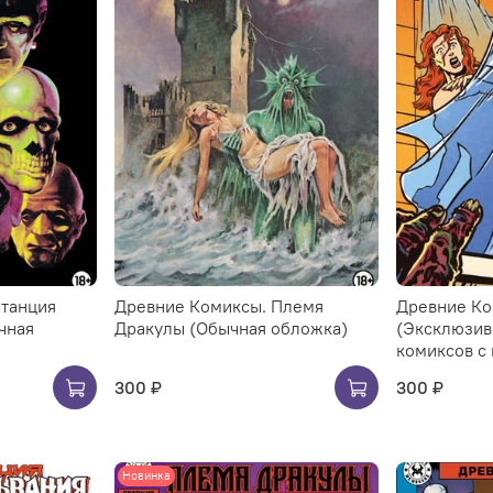
Станция
Древние Комиксы. Племя
Древние Ко
чная
Дракулы (Обычная обложка)
(Эксклюзив
комиксов с
300 ₽
300 ₽
Новинка