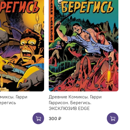
миксы. Гарри
Древние Комиксы. Гарри
ерегись
Гаррисон. Берегись.
ЭКСКЛЮЗИВ EDGE
300 ₽