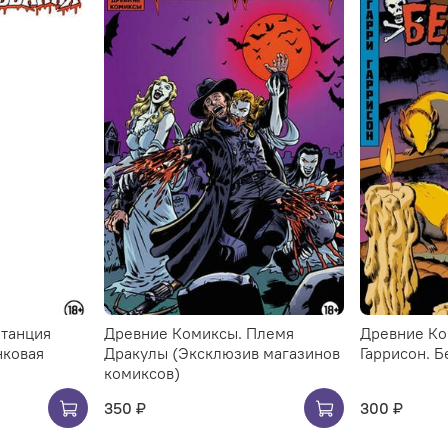
Станция
Древние Комиксы. Племя
Древние Ко
нковая
Дракулы (Эксклюзив магазинов
Гаррисон. Б
комиксов)
350 ₽
300 ₽