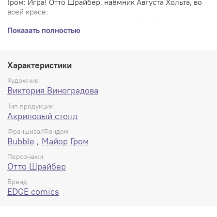
Гром: Игра! Отто Шрайбер, наёмник Августа Хольта, во
всей красе.
Яркие насыщенные цвета, размер - 15см. Вживую
Показать полностью
выглядит КРУТО.
Характеристики
Художник
Виктория Виноградова
Тип продукции
Акриловый стенд
Франшиза/Фандом
Bubble
,
Майор Гром
Персонажи
Отто Шрайбер
Бренд
EDGE comics