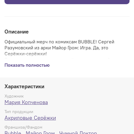
Описание
Официальный мерч по комиксам BUBBLE! Сергей
Разумовский из арки Майор Гром: Игра. Да, это
Серёжки-серёжки!
Яркие насыщенные цвета, серёжки размером 4 см,
Показать полностью
швензы из нержавеющей стали. Красивое.
Характеристики
Художник
Мария Копченова
Тип продукции
Акриловые Серёжки
Франшиза/Фандом
Bubble
,
Майор Гром
,
Чумной Доктор