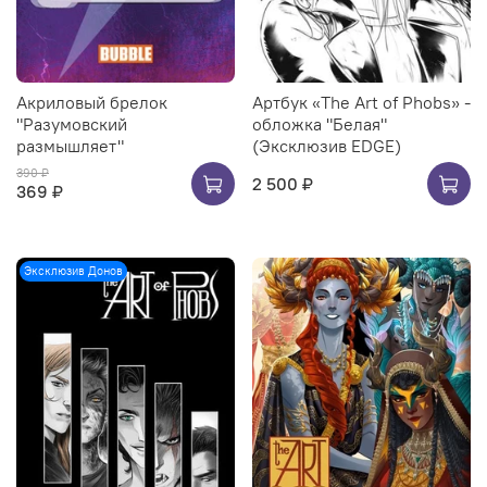
Акриловый брелок
Артбук «The Art of Phobs» -
"Разумовский
обложка "Белая"
размышляет"
(Эксклюзив EDGE)
390 ₽
2 500 ₽
369 ₽
Эксклюзив Донов