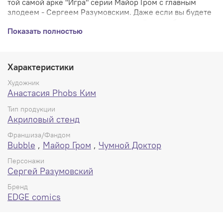
той самой арке "Игра" серии Майор Гром с главным
злодеем - Сергеем Разумовским. Даже если вы будете
смотреть на этот стенд сверху- он всё равно будет
Показать полностью
возвышаться над вами. Ну какой мужчина!
Яркие насыщенные цвета, размер - 15см. Вживую
выглядит КРУТО.
Характеристики
Художник
Анастасия Phobs Ким
Тип продукции
Акриловый стенд
Франшиза/Фандом
Bubble
,
Майор Гром
,
Чумной Доктор
Персонажи
Сергей Разумовский
Бренд
EDGE comics