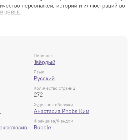
ичество персонажей, историй и иллюстраций во
 BUBBLE.
оллекция ключевых и самых важных для автора
Майор Гром», «Бесобой», «Чумной Доктор»,
х других, над которыми работала Анастасия в
од.
Переплет
Твёрдый
Язык
Русский
Количество страниц
272
Художник обложки
м
Анастасия Phobs Ким
Франшиза/Фандом
 эксклюзив
Bubble