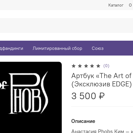
Каталог
О
дфандинги
Лимитированный сбор
Союз
(0)
Артбук «The Art of
(Эксклюзив EDGE)
3 500 ₽
Описание
Анастасия Phobs Ким — 