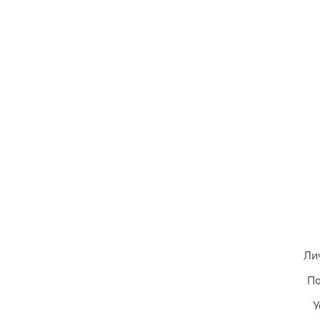
Ли
По
У