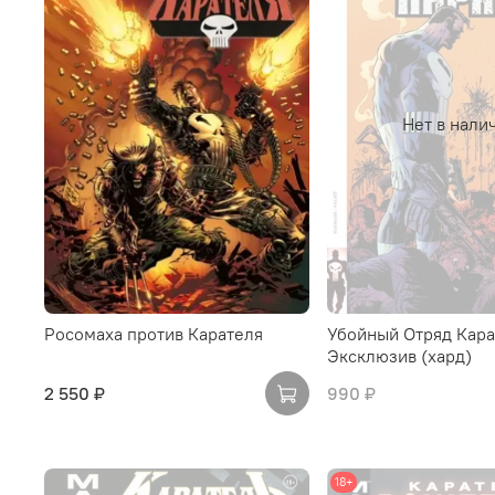
Нет в нали
Росомаха против Карателя
Убойный Отряд Кара
Эксклюзив (хард)
2 550 ₽
990 ₽
18+