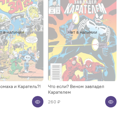
т в наличии
Нет в наличии
осомаха и Каратель?!
Что если? Веном завладел
Карателем
260 ₽