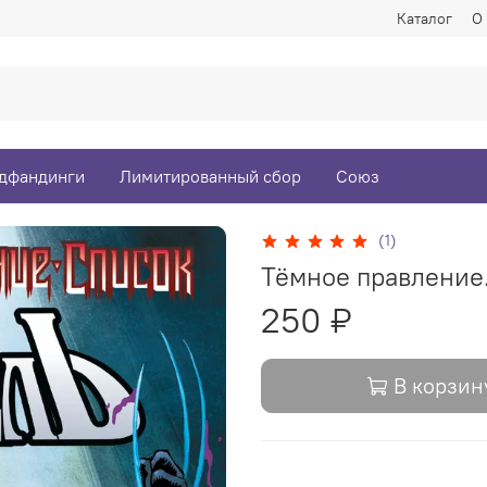
Каталог
О
дфандинги
Лимитированный сбор
Союз
(1)
Тёмное правление.
250 ₽
В корзин