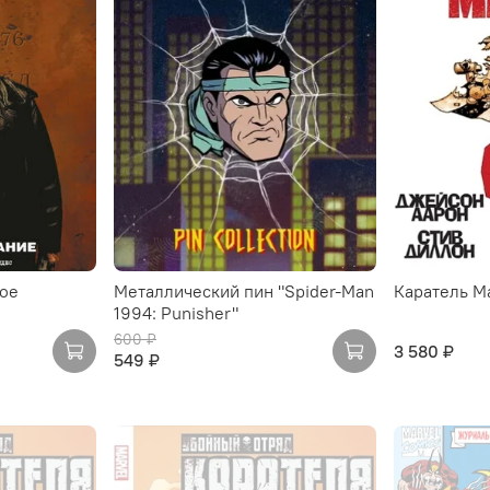
ное
Металлический пин "Spider-Man
Каратель M
1994: Punisher"
600 ₽
3 580 ₽
549 ₽