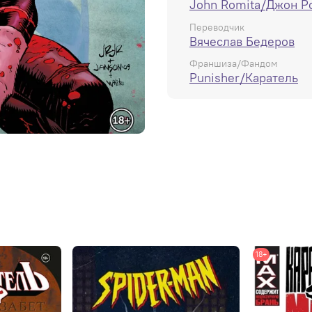
John Romita/Джон Р
Переводчик
Вячеслав Бедеров
Франшиза/Фандом
Punisher/Каратель
18+