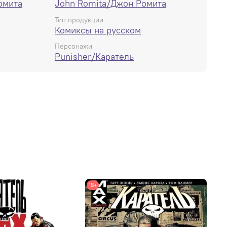
омита
John Romita/Джон Ромита
Тип продукции
Комиксы на русском
Персонажи
Punisher/Каратель
18+