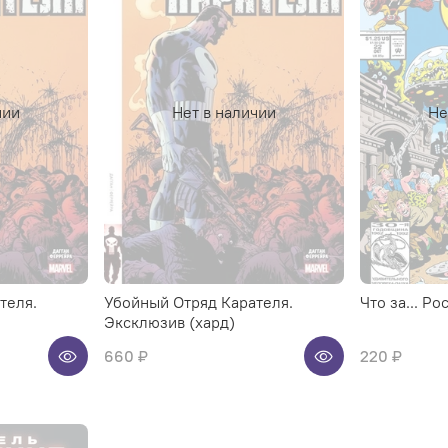
чии
Нет в наличии
Не
теля.
Убойный Отряд Карателя.
Что за... Р
Эксклюзив (хард)
660 ₽
220 ₽