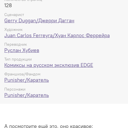
128
Сценарист
Gerry Duggan/Джерри Дагган
Художник
Juan Carlos Ferreyra/Хуан Карлос Феррейра
Переводчик
Руслан Хубиев
Тип продукции
Комиксы на русском эксклюзив EDGE
Франшиза/Фандом
Punisher/Каратель
Персонажи
Punisher/Каратель
А посмотрите ещё это, оно красивое: