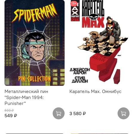
18+
Металлический пин
Каратель Max. Омнибус
"Spider-Man 1994:
Punisher"
600 ₽
3 580 ₽
549 ₽