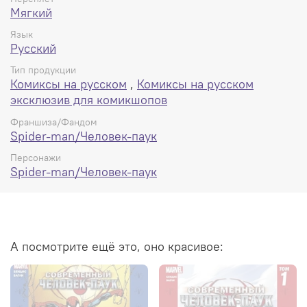
Мягкий
Язык
Русский
Тип продукции
Комиксы на русском
,
Комиксы на русском
эксклюзив для комикшопов
Франшиза/Фандом
Spider-man/Человек-паук
Персонажи
Spider-man/Человек-паук
А посмотрите ещё это, оно красивое: