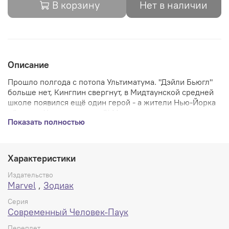
В корзину
Нет в наличии
Описание
Прошло полгода с потопа Ультиматума. "Дэйли Бьюгл"
больше нет, Кингпин свергнут, в Мидтаунской средней
школе появился ещё один герой - а жители Нью-Йорка
обожают Человека-паука?! Можно подумать, что жизнь
Показать полностью
Питера Паркера просто прекрасна, но у него по-
прежнему куча проблем: новая девушка ругается с
бывшей, злодей Мистерио на свободе, а Человек-Факел
и Человек Лёд поселяются в доме тёти Мэй! Вдобавок
Характеристики
Паук обнаруживает, что его сосед Рик Джонс обладает
сверхспособностями. Но то, как подросток их обрел -
Издательство
загадка даже для самого Рика. В сборник входят
Marvel
,
Зодиак
выпуски "Комикс Современный Человек-Паук #1-14".
Серия
Современный Человек-Паук
Переплет