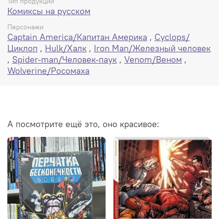
Тип продукции
Комиксы на русском
Персонажи
Captain America/Капитан Америка
,
Cyclops/
Циклоп
,
Hulk/Халк
,
Iron Man/Железный человек
,
Spider-man/Человек-паук
,
Venom/Веном
,
Wolverine/Росомаха
А посмотрите ещё это, оно красивое: