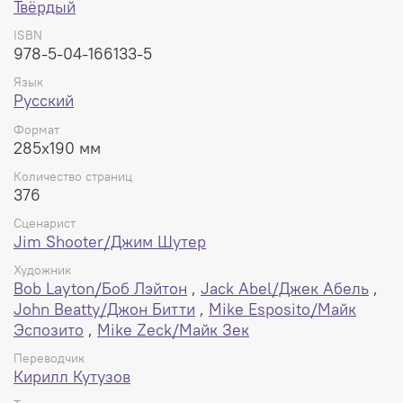
мегакроссовер в истории, реально изменивший
Твёрдый
вселенную Marvel! Новый состав Фантастической
ISBN
Четвёрки, следующий этап развития Людей Икс и
978-5-04-166133-5
могучего Халка, а также первое появления
инопланетного костюма-симбиота Человека-паука! Того
Язык
самого, которому в будущем суждено стать одним из
Русский
величайших врагов стенолаза — Веномом!
Формат
В книге собраны комиксы «Секретные войны
285x190 мм
супергероев Marvel» #1–12.
Количество страниц
376
Твердый переплет, 190х285 мм., 376 стр.
Сценарист
Jim Shooter/Джим Шутер
Художник
Bob Layton/Боб Лэйтон
,
Jack Abel/Джек Абель
,
John Beatty/Джон Битти
,
Mike Esposito/Майк
Эспозито
,
Mike Zeck/Майк Зек
Переводчик
Кирилл Кутузов