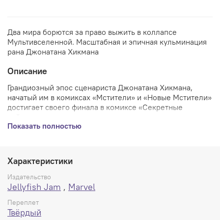
Два мира борются за право выжить в коллапсе
Мультивселенной. Масштабная и эпичная кульминация
рана Джонатана Хикмана
Описание
Грандиозный эпос сценариста Джонатана Хикмана,
начатый им в комиксах «Мстители» и «Новые Мстители»
достигает своего финала в комиксе «Секретные
войны».
Показать полностью
Вселенной Marvel больше нет! Межпространственный
катаклизм по очереди уничтожил все параллельные
миры, и теперь, невзирая на все усилия ученых, гениев
Характеристики
и супергероев, вселенная Marvel и Ultimate-вселенная
столкнулись... и были разрушены! Все, что осталось в
Издательство
огромном пустом космосе — единственная, гигантская
Jellyfish Jam
,
Marvel
планета, получившаяся из осколков сотен
Переплет
разгромленных вселенных: Мир битв! И все выжившие
Твёрдый
в глобальной катастрофе стоят на коленях перед