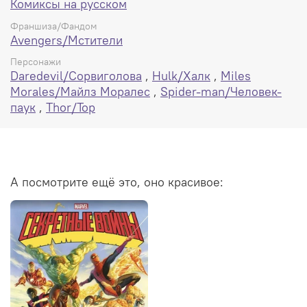
Комиксы на русском
Франшиза/Фандом
Avengers/Мстители
Персонажи
Daredevil/Сорвиголова
,
Hulk/Халк
,
Miles
Morales/Майлз Моралес
,
Spider-man/Человек-
паук
,
Thor/Тор
А посмотрите ещё это, оно красивое: