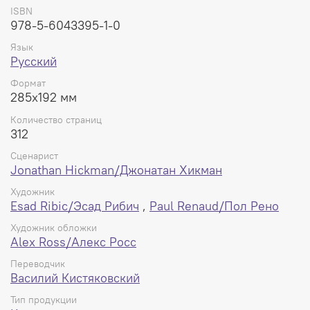
владыкой этого мира, имя которого вы хорошо знаете!
ISBN
Кто населяет этот мир? Встретятся ли в нем старые
978-5-6043395-1-0
знакомые? И что случится, когда разные территории
Мира битв пойдут войной друг на друга? Вселенной
Язык
Marvel больше нет — и лишь победителям Секретных
Русский
войн решать, что будет дальше.
Формат
285x192 мм
В издание входят комиксы Secret Wars #1-9.
Количество страниц
Твердый переплет, 285х192 мм, 312 стр.
312
Сценарист
Jonathan Hickman/Джонатан Хикман
Художник
Esad Ribic/Эсад Рибич
,
Paul Renaud/Пол Рено
Художник обложки
Alex Ross/Алекс Росс
Переводчик
Василий Кистяковский
Тип продукции