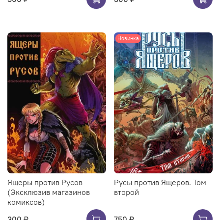
Новинка
Ящеры против Русов
Русы против Ящеров. Том
(Эксклюзив магазинов
второй
комиксов)
300 ₽
750 ₽