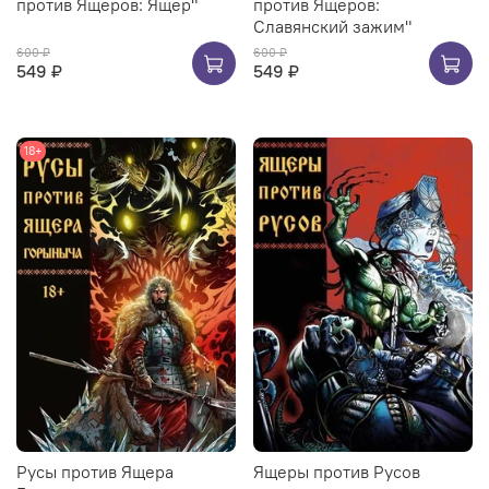
против Ящеров: Ящер"
против Ящеров:
Славянский зажим"
600 ₽
600 ₽
549 ₽
549 ₽
18+
Русы против Ящера
Ящеры против Русов