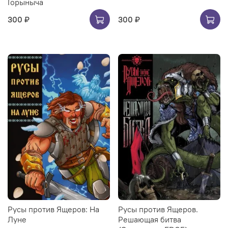
Горыныча
300 ₽
300 ₽
Русы против Ящеров: На
Русы против Ящеров.
Луне
Решающая битва