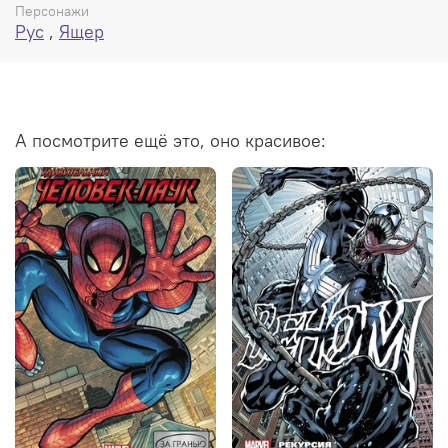
Персонажи
Рус
,
Ящер
А посмотрите ещё это, оно красивое: