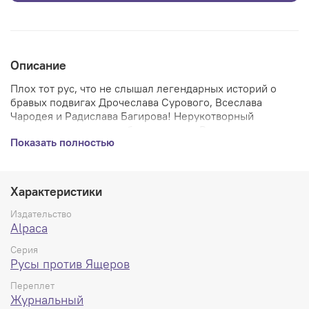
Описание
Плох тот рус, что не слышал легендарных историй о
бравых подвигах Дрочеслава Сурового, Всеслава
Чародея и Радислава Багирова! Нерукотворный
памятник в
оздвигли себе защитники Руси, но неужели
Показать полностью
только трех богатырей взрастила святая земля? В
новом выпуске мы расскажем вам об африканских
приключениях Мстислава Дуболюба и Виктора
Отступника! В качестве приглашенных звезд
Характеристики
полюбившиеся вам Всеслав и Забава, Дрочеслав, а
также его сын, Душизмей!
Издательство
Alpaca
Серия
Русы против Ящеров
Переплет
Журнальный