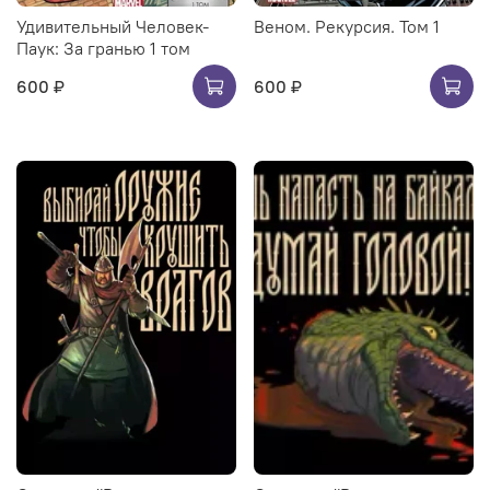
Удивительный Человек-
Веном. Рекурсия. Том 1
Паук: За гранью 1 том
600 ₽
600 ₽