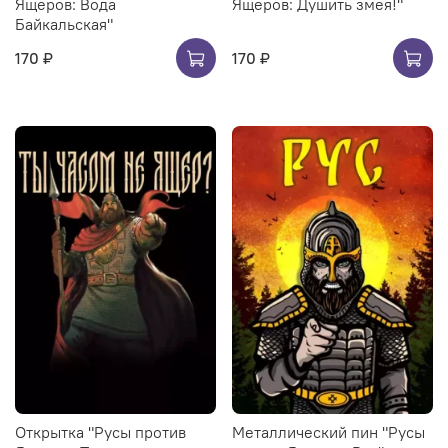
Ящеров: Вода
Ящеров: Душить змея!"
Байкальская"
170 ₽
170 ₽
Открытка "Русы против
Металлический пин "Русы