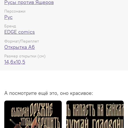
Русы против Ящеров
Персонажи
Рус
Бренд
EDGE comics
Формат/Переплет
Открытка А6
Размер открытки (см)
14,6x10,5
А посмотрите ещё это, оно красивое: