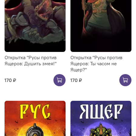
Открытка "Русы против
Открытка "Русы против
Ящеров: Душить змея!"
Ящеров: Ты часом не
Ящер?"
170 ₽
170 ₽