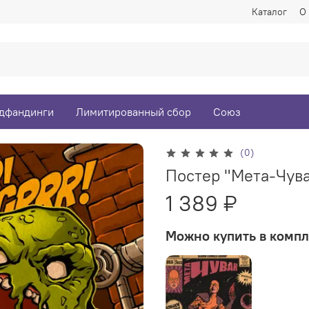
Каталог
О
дфандинги
Лимитированный сбор
Союз
(0)
Постер "Мета-Чув
1 389 ₽
Можно купить в компл