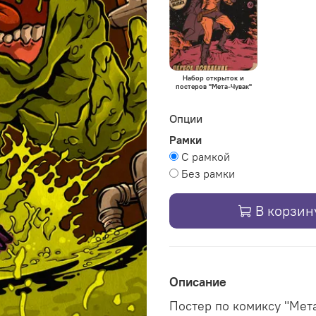
Набор открыток и
постеров "Мета-Чувак"
Опции
Рамки
С рамкой
Без рамки
В корзин
Описание
Постер
по комиксу "Мет