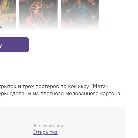
а
у
-Чувак #2:
Открытка "Мета-Чувак #3:
Открытка "Мета-Чувак #4:
одости"
Я это ты"
Закройте свои рты"
рыток и трёх постеров по комиксу "Мета-
еры сделаны из плотного мелованного картона.
-Чувак #6:
Постер "Мета-Чувак:
Постер "Мета-Чувак:
 мне?"
Ошибка молодости"
Конфликт интересов"
Тип продукции
Открытка