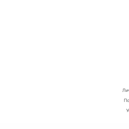
Ли
По
У