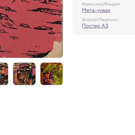
Франшиза/Фандом
Мета-чувак
Формат/Переплет
Постер А3
Постер "Мета-Чувак: Отец
всех китов"