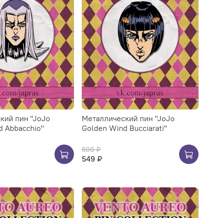
кий пин "JoJo
Металлический пин "JoJo
d Abbacchio"
Golden Wind Bucciarati"
600 ₽
549 ₽