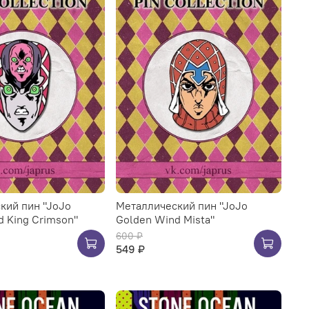
кий пин "JoJo
Металлический пин "JoJo
d King Crimson"
Golden Wind Mista"
600 ₽
549 ₽