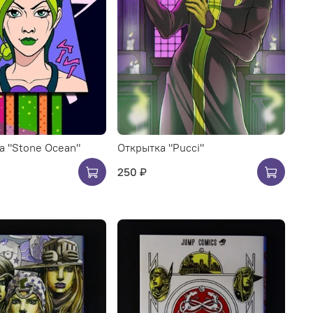
а "Stone Ocean"
Открытка "Pucci"
250 ₽