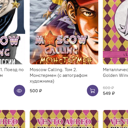
1. Поезд по
Moscow Calling. Том 2.
Металличес
ом
Монстермен (с автографом
Golden Win
художника)
600 ₽
500 ₽
549 ₽