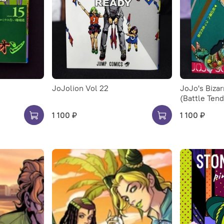
JoJolion Vol 22
JoJo's Biza
(Battle Ten
1 100 ₽
1 100 ₽