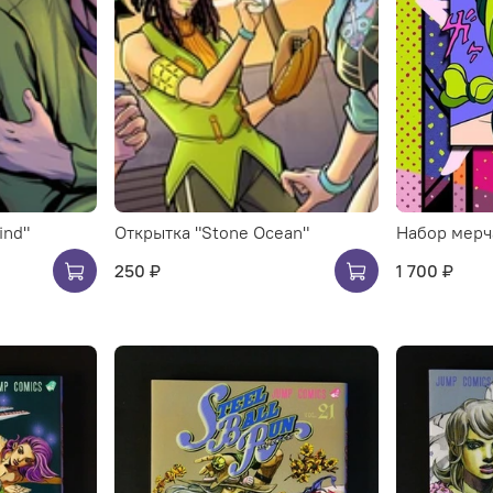
ind"
Открытка "Stone Ocean"
Набор мерч
250 ₽
1 700 ₽