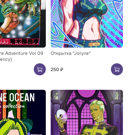
rre Adventure Vol 09
Открытка "Jolyne"
dency)
250 ₽