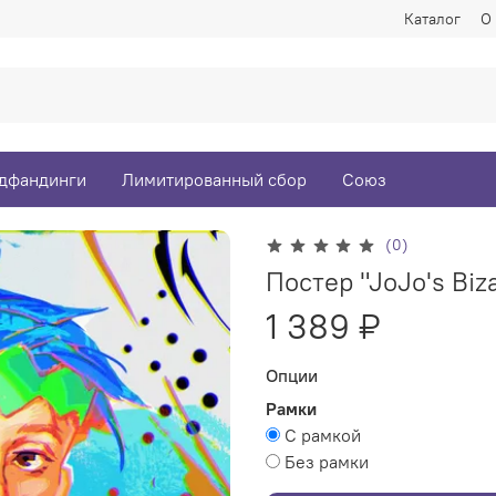
Каталог
О
дфандинги
Лимитированный сбор
Союз
(0)
Постер "JoJo's Biz
1 389 ₽
Опции
Рамки
С рамкой
Без рамки