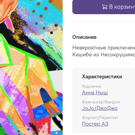
В корзин
Описание
Невероятные приключен
Кишибе из Несокрушимо
Характеристики
Художник
Анна Ныш
Франшиза/Фандом
JoJo/ДжоДжо
Формат/Переплет
Постер А3