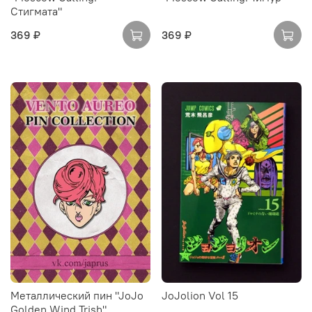
Стигмата"
369 ₽
369 ₽
Металлический пин "JoJo
JoJolion Vol 15
Golden Wind Trish"