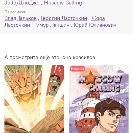
JoJo/ДжоДжо
,
Moscow Calling
Персонажи
Влад Тальков
,
Георгий Ласточкин
,
Жора
Ласточкин
,
Тимур Лапшин
,
Юрий Юлианович
А посмотрите ещё это, оно красивое:
Новинка