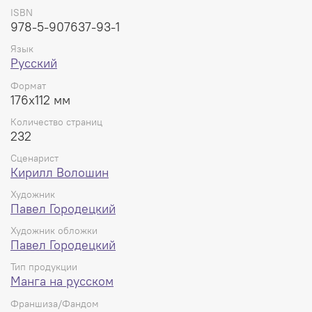
232 страницы, мягкая обложка + суперобложка,
ISBN
180x120x12 мм.
978-5-907637-93-1
Язык
Русский
Формат
176x112 мм
Количество страниц
232
Сценарист
Кирилл Волошин
Художник
Павел Городецкий
Художник обложки
Павел Городецкий
Тип продукции
Манга на русском
Франшиза/Фандом