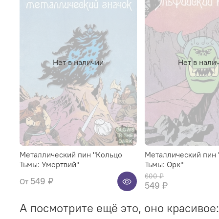
Нет в наличии
Нет в нали
Металлический пин "Кольцо
Металлический пин 
Тьмы: Умертвий"
Тьмы: Орк"
600 ₽
549 ₽
От
549 ₽
А посмотрите ещё это, оно красивое: