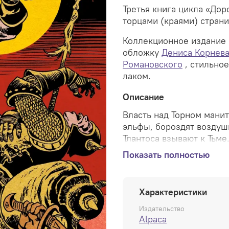
Третья книга цикла «До
торцами (краями) страни
Коллекционное издание
обложку
Дениса Корнев
Романовского
, стильно
лаком.
Описание
Власть над Торном манит
эльфы, бороздят воздуш
Тлантоса взывают к Тьм
е
клинки в подземных гор
Показать полностью
беззащитных смертных. В
пророчества, никто не с
домой» начал выходить в
Характеристики
свою актуальность. Об э
также продажи на элект
Издательство
Alpaca
удостоена престижной п