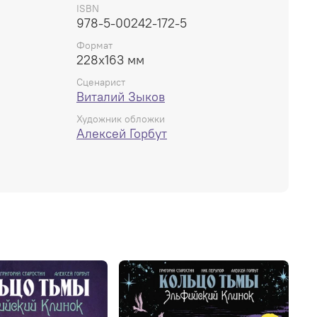
кла превышает 300 000 экземпляров.
ISBN
978-5-00242-172-5
Формат
228х163 мм
Сценарист
Виталий Зыков
Художник обложки
Алексей Горбут