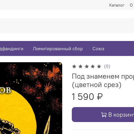
Каталог
О
дфандинги
Лимитированный сбор
Союз
(0)
Под знаменем про
(цветной срез)
1 590 ₽
В корзин