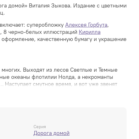
рога домой» Виталия Зыкова.
Издание с цветными
ц.
 включает: суперобложку
Алексея Горбута
,
а
, 8 черно-белых иллюстраций
Кирилла
е оформление, качественную бумагу и украшение
 многих. Выходят из лесов Светлые и Темные
ные океаны флотилии Нолда, а некроманты
… Наступает смутное время, и вот уже звенят
одах гномов, а демоны Бездны штурмуют города
 мире, где на ветру развевается знамя
может остаться над схваткой! Цикл «Дорога
 2004 году и издается до сих пор, не потеряв
том говорит множество изданий и допечаток, а
ронных платформах. Первая книга серии была
Серия
Дорога домой
ремии «Меч без имени», а суммарный тираж