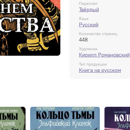
всех бумажных копий ци
Переплет
Твёрдый
Язык
Русский
Количество страниц
448
Художник
Кирилл Романовский
Тип продукции
Книга на русском