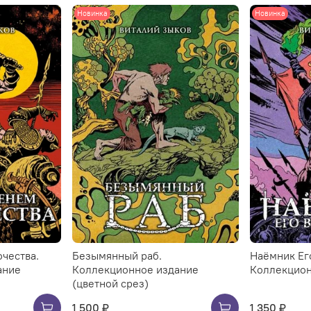
Новинка
Новинка
чества.
Безымянный раб.
Наёмник Ег
ание
Коллекционное издание
Коллекцион
(цветной срез)
1 500 ₽
1 350 ₽