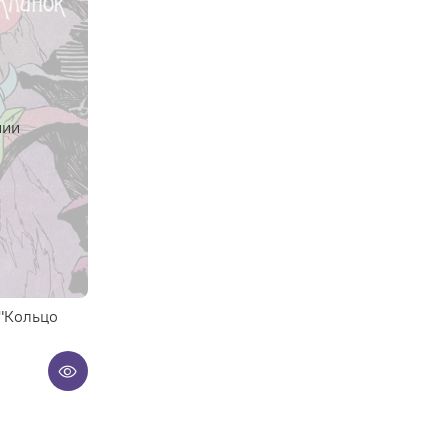
чии
"Кольцо