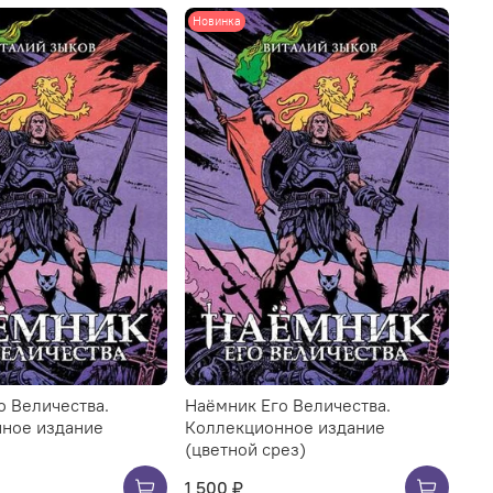
Новинка
о Величества.
Наёмник Его Величества.
ное издание
Коллекционное издание
(цветной срез)
1 500 ₽