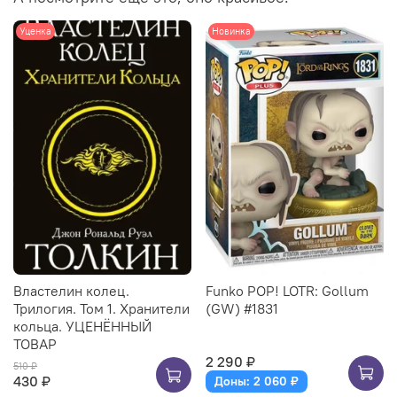
Уценка
Новинка
Властелин колец.
Funko POP! LOTR: Gollum
Трилогия. Том 1. Хранители
(GW) #1831
кольца. УЦЕНЁННЫЙ
ТОВАР
2 290 ₽
510 ₽
430 ₽
Доны: 2 060 ₽