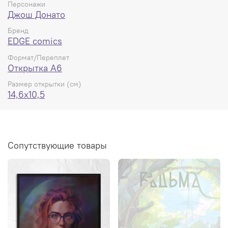
Персонажи
Джош Донато
Бренд
EDGE comics
Формат/Переплет
Открытка А6
Размер открытки (см)
14,6x10,5
Сопутствующие товары