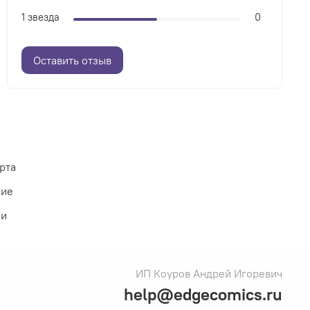
1 звезда
0
Оставить отзыв
рта
ние
ии
ИП Коуров Андрей Игоревич
help@edgecomics.ru