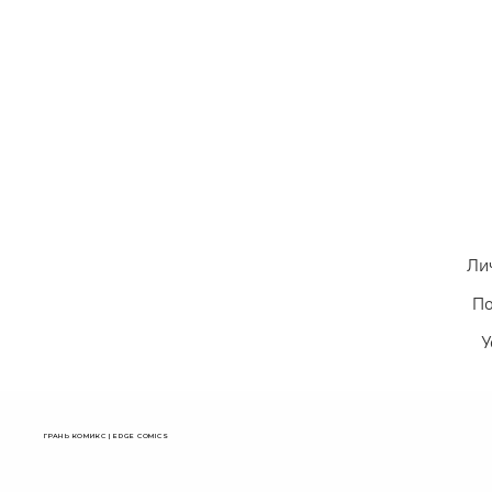
Ли
По
У
ГРАНЬ КОМИКС | EDGE COMICS