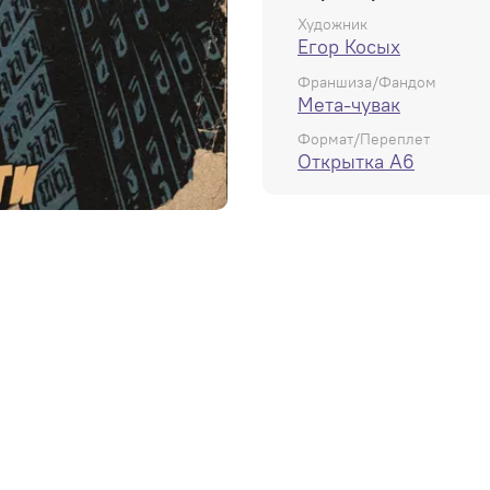
Художник
Егор Косых
Франшиза/Фандом
Мета-чувак
Формат/Переплет
Открытка А6