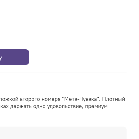
у
бложкой второго номера "Мета-Чувака".
Плотный
уках держать одно удовольствие, премиум