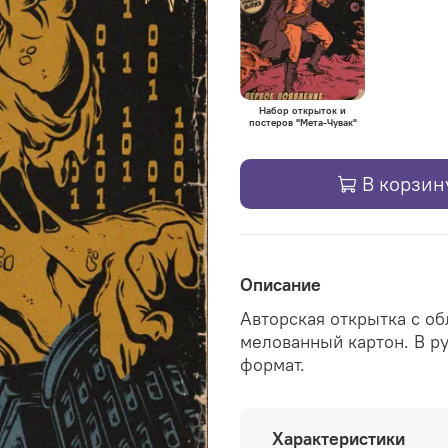
Набор открыток и
постеров "Мета-Чувак"
В корзин
Описание
Авторская открытка с о
мелованный картон. В р
формат.
Характеристики