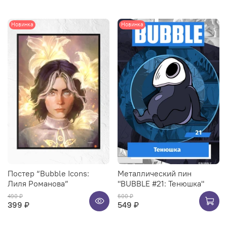
Новинка
Новинка
Постер “Bubble Icons:
Металлический пин
Лиля Романова”
"BUBBLE #21: Тенюшка"
490 ₽
600 ₽
399 ₽
549 ₽