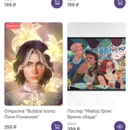
199 ₽
199 ₽
Новинка
Открытка “Bubble Icons:
Постер “Майор Гром:
Лиля Романова”
Время обеда”
490 ₽
250 ₽
399 ₽