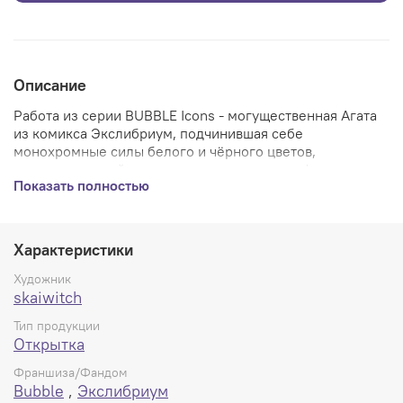
Описание
Работа из серии BUBBLE Icons - могущественная Агата
из комикса Экслибриум, подчинившая себе
монохромные силы белого и чёрного цветов,
позволяющие ей изменять саму реальность!
Показать полностью
Открытка из плотного мелованного картона. В руках
держать одно удовольствие, премиум формат.
Характеристики
Художник
skaiwitch
Тип продукции
Открытка
Франшиза/Фандом
Bubble
,
Экслибриум