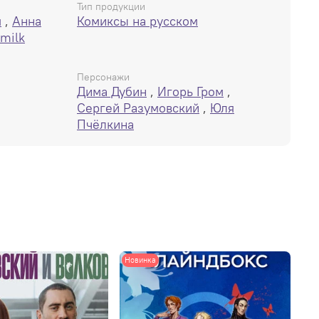
Тип продукции
м
,
Анна
Комиксы на русском
milk
Персонажи
Дима Дубин
,
Игорь Гром
,
Сергей Разумовский
,
Юля
Пчёлкина
Новинка