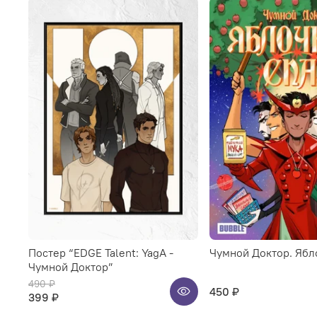
Постер “EDGE Talent: YagA -
Чумной Доктор. Ябл
Чумной Доктор”
490 ₽
450 ₽
399 ₽