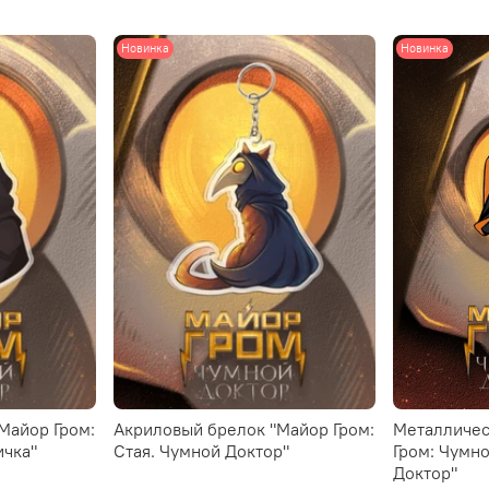
Новинка
Новинка
Майор Гром:
Акриловый брелок "Майор Гром:
Металличес
ичка"
Стая. Чумной Доктор"
Гром: Чумн
Доктор"