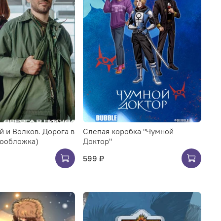
 и Волков. Дорога в
Слепая коробка "Чумной
нообложка)
Доктор"
599 ₽