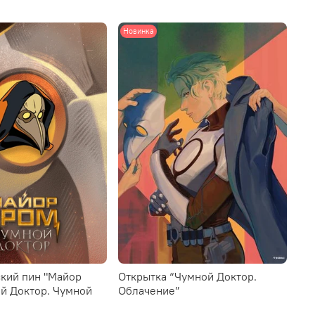
Новинка
кий пин "Майор
Открытка “Чумной Доктор.
ой Доктор. Чумной
Облачение”