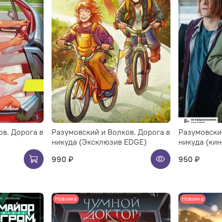
в. Дорога в
Разумовский и Волков. Дорога в
Разумовский
никуда (Эксклюзив EDGE)
никуда (ки
990 ₽
950 ₽
Новинка
Новинка