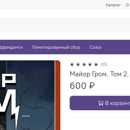
Каталог
О
дфандинги
Лимитированный сбор
Союз
(0)
Майор Гром. Том 2.
600 ₽
В корзин