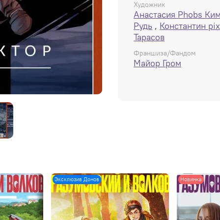
Художник
Анастасия Phobs Ки
Рудь
,
Константин pix
Тарасов
Франшиза/Фандом
Майор Гром
Эксклюзив Донов
Новинка