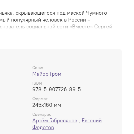
ньяка, скрывающегося под маской Чумного
амый популярный человек в России –
снователь социальной сети «Вместе» Сергей
лодея переходит на новый этап: Чумной Доктор
и теперь майору Грому необходимо во что бы то
овского, пока тот не возглавил новое
 и не поставил на колени всю страну…
Серия
Майор Гром
ISBN
978-5-907726-89-5
Формат
245x160 мм
Сценарист
Артём Габрелянов
,
Евгений
Федотов