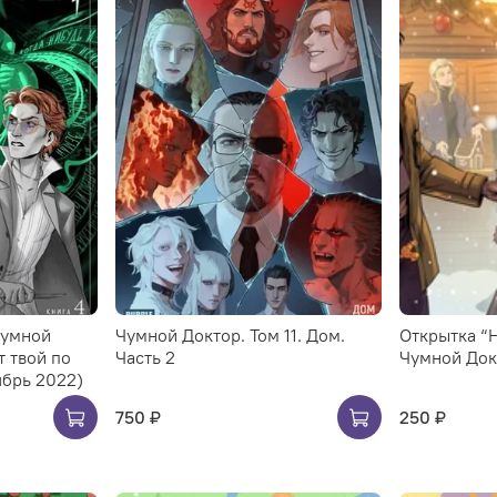
Чумной
Чумной Доктор. Том 11. Дом.
Открытка “Н
т твой по
Часть 2
Чумной Док
ябрь 2022)
750 ₽
250 ₽