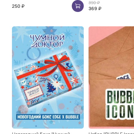
390 ₽
250 ₽
369 ₽