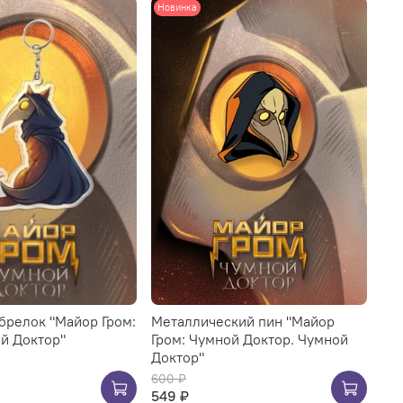
Новинка
брелок "Майор Гром:
Металлический пин "Майор
ой Доктор"
Гром: Чумной Доктор. Чумной
Доктор"
600 ₽
549 ₽