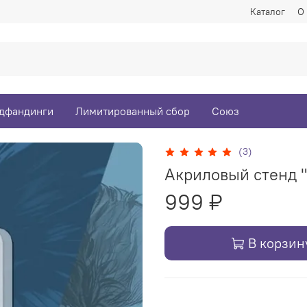
Каталог
О
дфандинги
Лимитированный сбор
Союз
(3)
Акриловый стенд 
999 ₽
В корзин