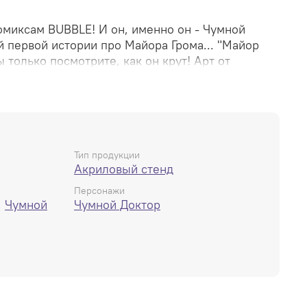
миксам BUBBLE! И он, именно он - Чумной
 первой истории про Майора Грома... "Майор
 только посмотрите, как он крут! Арт от
нко.
, размер - 15см. Вживую выглядит КРУТО.
ла есть CHANCE-вариантки. Что это значит:
зменением у персонажа (будь то деталь или
с изменением фона на комиксную локацию. То
Тип продукции
люзивку - 1:6, а мега-эксклюзивку - 1:13. Купить
Акриловый стенд
 у вас есть только ШАНС на их получение :)
Персонажи
,
Чумной
Чумной Доктор
т с Птицей, а 1:13 - с фоном из номера первого