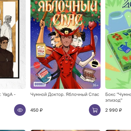
 YagA -
Чумной Доктор. Яблочный Спас
Бокс "Чумн
эпизод"
450 ₽
2 990 ₽