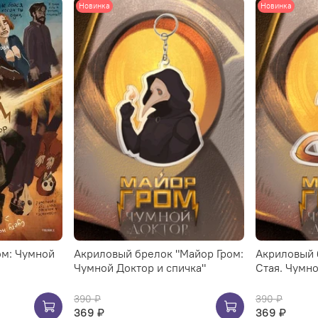
Новинка
Новинка
ом: Чумной
Акриловый брелок "Майор Гром:
Акриловый 
Чумной Доктор и спичка"
Стая. Чумн
390 ₽
390 ₽
369 ₽
369 ₽