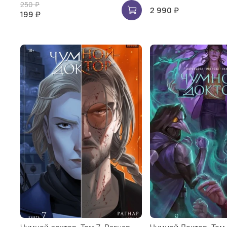
250 ₽
2 990 ₽
199 ₽