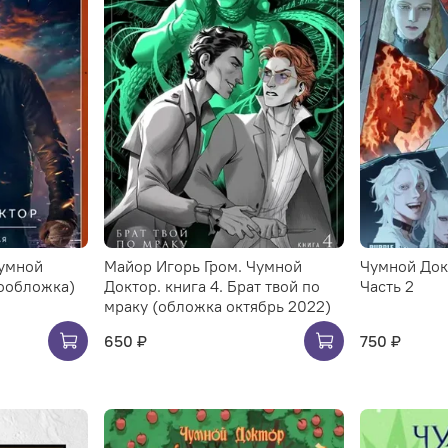
Чумной
Майор Игорь Гром. Чумной
Чумной Докт
нообложка)
Доктор. книга 4. Брат твой по
Часть 2
мраку (обложка октябрь 2022)
650 ₽
750 ₽