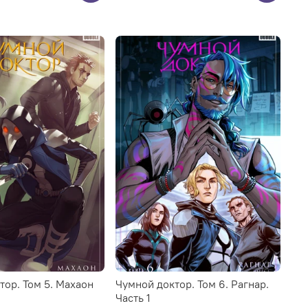
ор. Том 5. Махаон
Чумной доктор. Том 6. Рагнар.
Часть 1