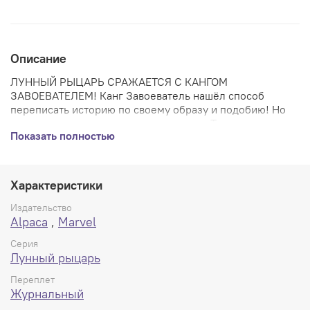
Описание
ЛУННЫЙ РЫЦАРЬ СРАЖАЕТСЯ С КАНГОМ
ЗАВОЕВАТЕЛЕМ! Канг Завоеватель нашёл способ
переписать историю по своему образу и подобию! Но
время и реальность идут
наперекосяк. Теперь аватар
Показать полностью
Хонсу, Лунный Рыцарь, должен найти способ исправить
поток времени, прежде чем Канг добьётся своего. Но
когда время хаотично, невозможно сказать, где
окажется Лунный Рыцарь — или когда!
Характеристики
Мягкий (Журнальный) переплет, 32 стр., 245х163 мм.
Издательство
Alpaca
,
Marvel
Серия
Лунный рыцарь
Переплет
Журнальный