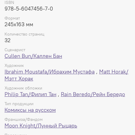
ISBN
978-5-6047456-7-0
Формат
245x163 мм
Количество страниц
32
Сценарист
Cullen Bun/Каллен Бан
Художник
Ibrahim Moustafa/Ибрахим Мустафа
,
Matt Horak/
Мэтт Хорак
Художник обложки
Philip Tan/Филип Тан
,
Rain Beredo/Рейн Бередо
Тип продукции
Комиксы на русском
Франшиза/Фандом
Moon Knight/Лунный Рыцарь