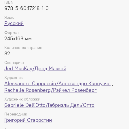
ISBN
978-5-6047218-1-0
Язык
Русский
Формат
245x163 мм
Количество страниц
32
Сценарист
Jed MacKay/Джэд Маккэй
Художник
Alessandro Cappuccio/Алессандро Каппуччо
,
Rachelle Rosenberg/Рэйчел Розенберг
Художник обложки
Gabriele Dell'Otto/Габриэль Дель'Отто
Переводчик
Григорий Старостин