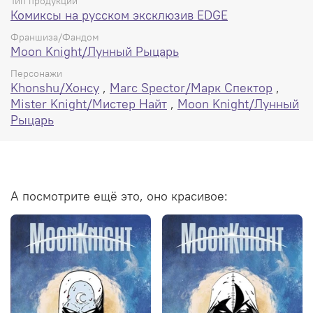
Тип продукции
Комиксы на русском эксклюзив EDGE
Франшиза/Фандом
Moon Knight/Лунный Рыцарь
Персонажи
Khonshu/Хонсу
,
Marc Spector/Марк Спектор
,
Mister Knight/Мистер Найт
,
Moon Knight/Лунный
Рыцарь
А посмотрите ещё это, оно красивое: