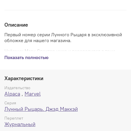
Описание
Первый номер серии Лунного Рыцаря в эксклюзивной
обложке для нашего магазина.
Наёмник Марк Спектор умер и переродился в тени
Хонсу — египетского бога луны. Спектор стал Лунным
Показать полностью
Рыцарем — кулаком Хонсу в борьбе со злом. Основав
«П
олночную миссию», он защищает всех ночных
путников.
Характеристики
Издательство
Alpaca
,
Marvel
Серия
Лунный Рыцарь. Джэд Маккэй
Переплет
Журнальный