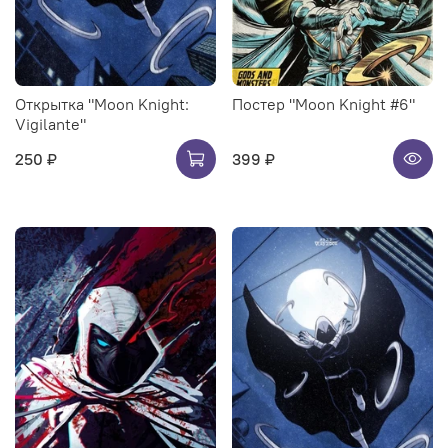
Открытка "Moon Knight:
Постер "Moon Knight #6"
Vigilante"
250 ₽
399 ₽