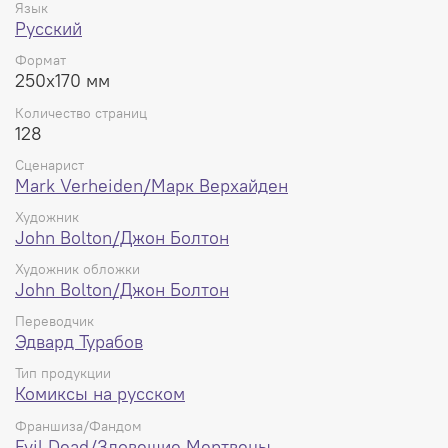
Язык
издательства Dark Horse. Это единственное
Русский
официальное расширение классического фильма
ужасов с новым послесловием Марка Верхейдена и
Формат
набросками Джона Болтона — поистине ужасающий
250x170 мм
опыт теперь иллюстрирован!
Количество страниц
Твердый переплет,
128
стр., 250х170 мм.
128
Сценарист
Mark Verheiden/Марк Верхайден
Художник
John Bolton/Джон Болтон
Художник обложки
John Bolton/Джон Болтон
Переводчик
Эдвард Турабов
Тип продукции
Комиксы на русском
Франшиза/Фандом
Evil Dead/Зловещие Мертвецы