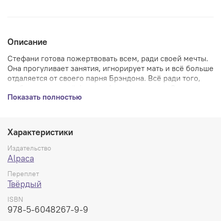
Описание
Стефани готова пожертвовать всем, ради своей мечты.
Она прогуливает занятия, игнорирует мать и всё больше
отдаляется от своего парня Брэндона. Всё рад
и того,
чтобы доказать, её фотографии – искусство. Однако, в
Показать полностью
ВУЗе так не считают, ведь снять «продающий кадр»
гораздо важнее реализации творческого я. Стефани
уже доходит до точки кипения, когда Брэндон решает
уйти... Глубоко личная история о любви, жизни с
Характеристики
психическим расстройством и борьбе за право быть
услышанным.
Издательство
Alpaca
"Обновленное издание" включает в себя новую историю
Переплет
"Тамара", несколько одностраничных комиксов, а также
Твёрдый
расширенные дополнительные материалы и арт-
галерею.
ISBN
978-5-6048267-9-9
Твердый переплет, 128 стр., 228х155 мм.