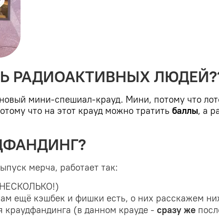
СЬ РАДИОАКТИВНЫХ ЛЮДЕЙ?
новый мини-спешиал-крауд. Мини, потому что лото
потому что на этот крауд можно тратить
баллы
, а 
УДФАНДИНГ?
выпуск мерча, работает так:
 НЕСКОЛЬКО!)
(там ещё кэшбек и фишки есть, о них расскажем ни
я краудфандинга (в данном крауде -
сразу же
посл