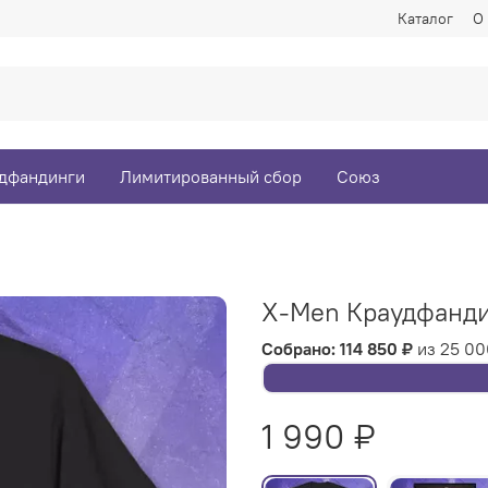
Каталог
О
дфандинги
Лимитированный сбор
Союз
X-Men Краудфанд
Собрано: 114 850 ₽
из 25 0
1 990 ₽