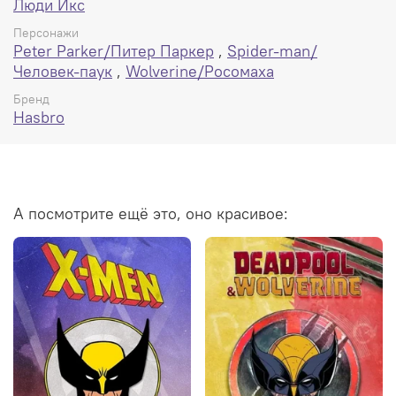
Люди Икс
.
Персонажи
Peter Parker/Питер Паркер
,
Spider-man/
Человек-паук
,
Wolverine/Росомаха
Бренд
Hasbro
А посмотрите ещё это, оно красивое: