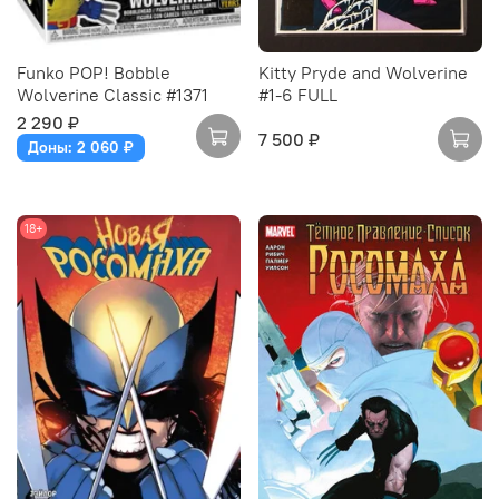
Funko POP! Bobble
Kitty Pryde and Wolverine
Wolverine Classic #1371
#1-6 FULL
2 290 ₽
7 500 ₽
Доны: 2 060 ₽
18+