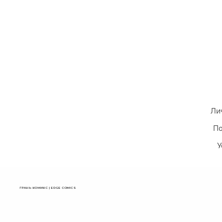
Ли
По
У
ГРАНЬ КОМИКС | EDGE COMICS