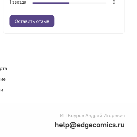
1 звезда
0
Оставить отзыв
рта
ние
ии
ИП Коуров Андрей Игоревич
help@edgecomics.ru