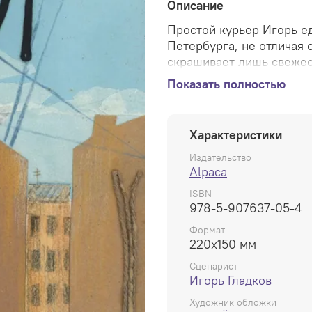
Описание
Простой курьер Игорь е
Петербурга, не отличая 
скрашивает лишь свеже
совместной поездке на м
Показать полностью
жизненные ориентиры и 
главного героя наносят
финал расставляет всё н
Характеристики
Мягкий переплет, 60 стр.
Издательство
Alpaca
ISBN
978-5-907637-05-4
Формат
220x150 мм
Сценарист
Игорь Гладков
Художник обложки