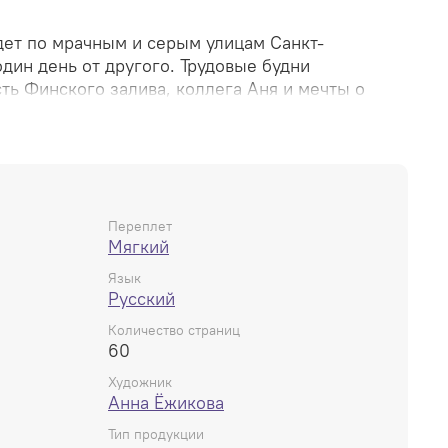
дет по мрачным и серым улицам Санкт-
один день от другого. Трудовые будни
сть Финског
о залива, коллега Аня и мечты о
оре. В какой-то момент Игорь теряет
влюбляется в девушку-блогера. Поступки
 невидимые раны его подруге, но неожиданный
а свои места.
, 220х150 мм.
Переплет
Мягкий
Язык
Русский
Количество страниц
60
Художник
Анна Ёжикова
Тип продукции