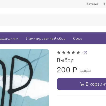
Каталог
О
дфандинги
Лимитированный сбор
Союз
(0)
Выбор
200 ₽
300 ₽
В корзин