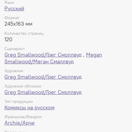
Язык
Русский
Формат
245x163 мм
Количество страниц
120
Сценарист
Greg Smallwood/Грег Смоллвуд
,
Megan
Smallwood/Меган Смаллвуд
Художник
Greg Smallwood/Грег Смоллвуд
Художник обложки
Greg Smallwood/Грег Смоллвуд
Тип продукции
Комиксы на русском
Франшиза/Фандом
Archie/Арчи