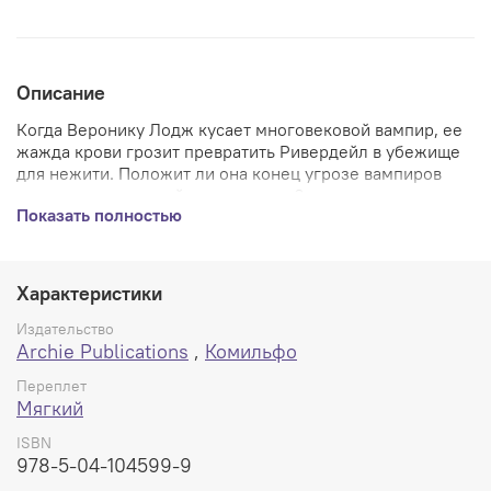
Описание
Когда Веронику Лодж кусает многовековой вампир, ее
жажда крови грозит превратить Ривердейл в убежище
для нежити. Положит ли она конец угрозе вампиров
или поддастся своей жажде крови?
Показать полностью
Новый хоррор от Archie затопит улицы Ривердейла
кровью! Первая книга вампирских комиксов об Арчи
ГРЕГА и МЭГ СМОЛЛВУДОВ, нарисованных ГРЕГОМ
Характеристики
СМОЛЛВУДОМ и ГРЕГОМ СКОТТОМ.
Издательство
Мягкий переплет, 120 стр., 163х245 мм.
Archie Publications
,
Комильфо
Переплет
Мягкий
ISBN
978-5-04-104599-9