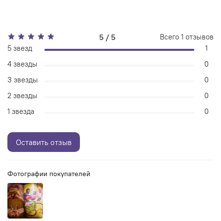
самое странное и самое классное в комиксах собрано
здесь. Бок о бок с Трансформерами и Джи Ай Джо.
Твёрдый переплёт, 170х250 мм, 464 стр.
5 / 5
Всего
1
отзывов
5 звезд
1
4 звезды
0
3 звезды
0
2 звезды
0
1 звезда
0
Оставить отзыв
Фотографии покупателей