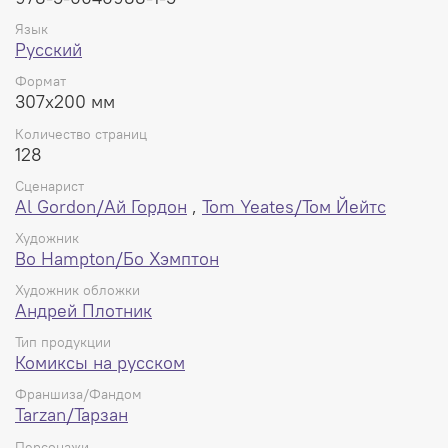
Твёрдый переплёт, 128 стр., 316х208 мм.
Язык
Русский
Формат
307x200 мм
Количество страниц
128
Сценарист
Al Gordon/Ай Гордон
,
Tom Yeates/Том Йейтс
Художник
Bo Hampton/Бо Хэмптон
Художник обложки
Андрей Плотник
Тип продукции
Комиксы на русском
Франшиза/Фандом
Tarzan/Тарзан
Персонажи