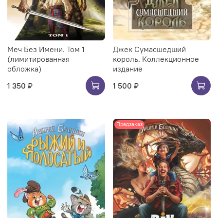
Меч Без Имени. Том 1
Джек Сумасшедший
(лимитированная
король. Коллекционное
обложка)
издание
1 350 ₽
1 500 ₽
Предзаказ