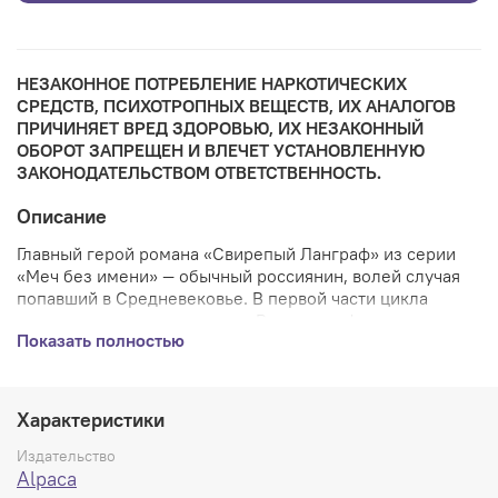
НЕЗАКОННОЕ ПОТРЕБЛЕНИЕ НАРКОТИЧЕСКИХ
СРЕДСТВ, ПСИХОТРОПНЫХ ВЕЩЕСТВ, ИХ АНАЛОГОВ
ПРИЧИНЯЕТ ВРЕД ЗДОРОВЬЮ, ИХ НЕЗАКОННЫЙ
ОБОРОТ ЗАПРЕЩЕН И ВЛЕЧЕТ УСТАНОВЛЕННУЮ
ЗАКОНОДАТЕЛЬСТВОМ ОТВЕТСТВЕННОСТЬ.
Описание
Главный герой романа «Свирепый Ланграф» из серии
«Меч без имени» — обычный россиянин, волей случая
попавший в Средневековье. В первой части цикла
ему
удалось одолеть злодея Ризенкампфа, но вот
Показать полностью
выяснилось, что у того есть сын. И яблоко от яблони
недалеко упало — отпрыск мечтает поквитаться за отца
и готовит покушение на царя. Друзья в Средневековье
чудом смогли дозвониться главному герою Скиминоку в
Характеристики
наше время, ведь в их мире существовал только один
мобильник. Совершенно неподготовленному герою
Издательство
предстоит вернуться в самую гущу событий и снова
Alpaca
противостоять великому злу…