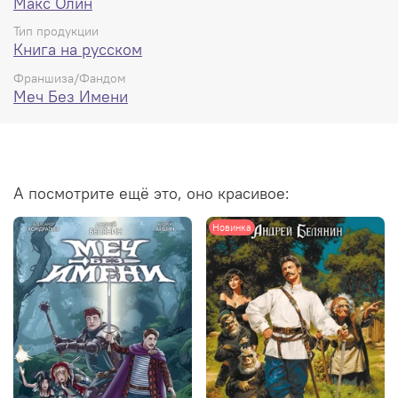
Макс Олин
Тип продукции
Книга на русском
Франшиза/Фандом
Меч Без Имени
А посмотрите ещё это, оно красивое:
Новинка