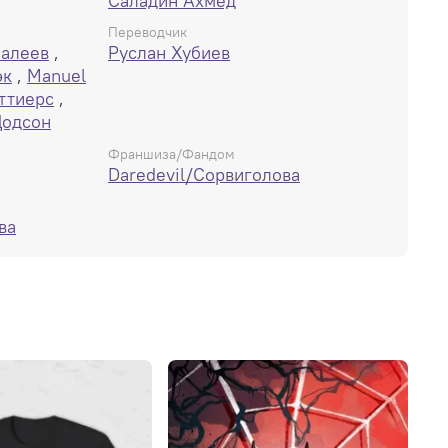
Саладин Ахмед
Переводчик
Малеев
,
Руслан Хубиев
эк
,
Manuel
уттиерс
,
Додсон
Франшиза/Фандом
Daredevil/Сорвиголова
ва