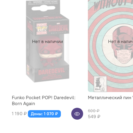
Нет в наличии
Нет в нали
Funko Pocket POP! Daredevil:
Металлический пин "
Born Again
600 ₽
1 190 ₽
Доны: 1 070 ₽
549 ₽