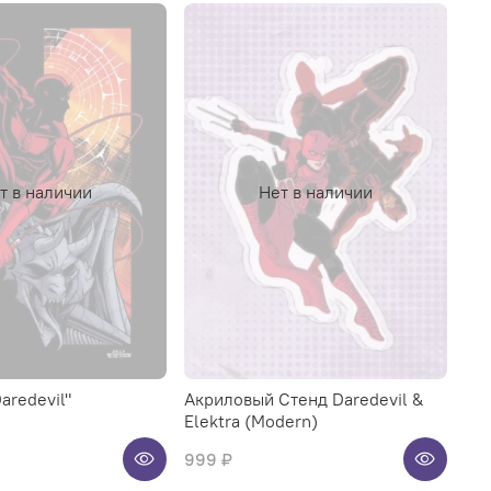
т в наличии
Нет в наличии
aredevil"
Акриловый Стенд Daredevil &
Elektra (Modern)
999 ₽