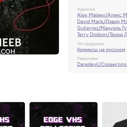
Художник
Alex Maleev/Алекс 
David Mack/Дэвид М
Gutierrez/Мануэль Г
Terry Dodson/Терри 
Тип продукции
Комиксы на русском
Персонажи
Daredevil/Сорвиголо