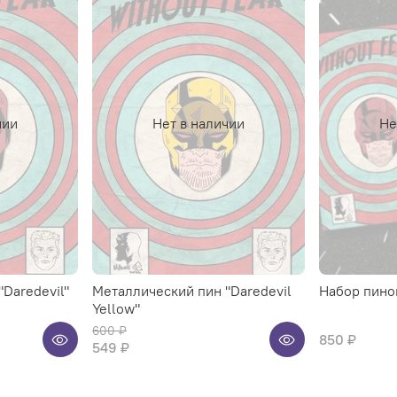
чии
Нет в наличии
Не
Daredevil"
Металлический пин "Daredevil
Набор пинов
Yellow"
600 ₽
850 ₽
549 ₽