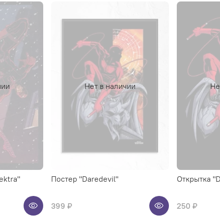
чии
Нет в наличии
Не
ektra"
Постер "Daredevil"
Открытка "D
399 ₽
250 ₽