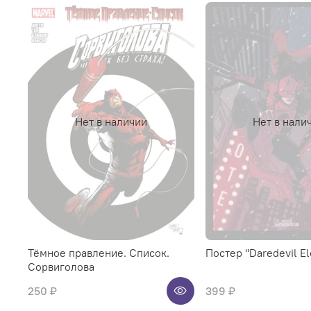
Нет в наличии
Нет в нали
Тёмное правление. Список.
Постер "Daredevil El
Сорвиголова
250 ₽
399 ₽