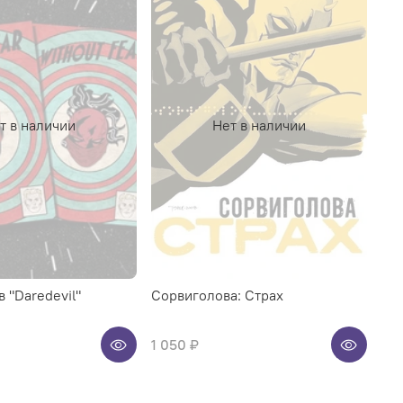
т в наличии
Нет в наличии
 "Daredevil"
Сорвиголова: Страх
1 050 ₽