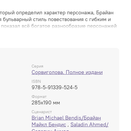
оторый определил характер персонажа, Брайан
 бульварный стиль повествования с гибким и
показал всё богатое разнообразие персонажей
айан Бендис и художник Алекс Малеев, получили
шую серию", ведь они вернули персонажа в ряд
. И весь этот исторически важный период собран
ах, первый из которых вы держите в руках!
и "Сорвиголова" #16-19 и #26-40, написанные
Серия
Сорвиголова. Полное издани
рованные Малеевым, при участии Дэвида Мэка,
ри Додсона.
ISBN
978-5-91339-524-5
Формат
285x190 мм
Сценарист
Brian Michael Bendis/Брайан
Майкл Бендис
,
Saladin Ahmed/