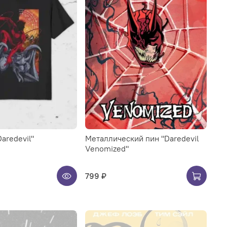
aredevil"
Металлический пин "Daredevil
Venomized"
799 ₽