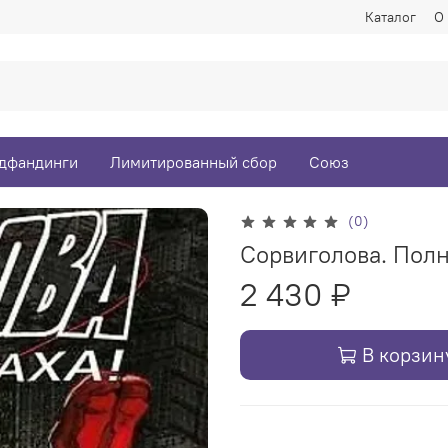
Каталог
О
дфандинги
Лимитированный сбор
Союз
(0)
Сорвиголова. Полн
2 430 ₽
В корзин