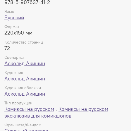
нужны. Все понятно без них, нужно просто внимательно
978-5-907637-41-2
всмотреться в кадры комикса. История заставляет
Язык
задуматься, хочется пересмотреть. Это хорошо, когда
Русский
увиденное не оставляет тебя равнодушным к
происходящему.
Формат
220x150 мм
Количество страниц
72
Сценарист
Аскольд Акишин
Художник
Аскольд Акишин
Художник обложки
Аскольд Акишин
Тип продукции
Комиксы на русском
,
Комиксы на русском
эксклюзив для комикшопов
Франшиза/Фандом
Снежный человек