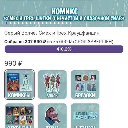
Серый Волче. Смех и Грех Краудфандинг
Собрано: 307 630 ₽
из 75 000 ₽
(СБОР ЗАВЕРШЕН)
410.2%
990 ₽