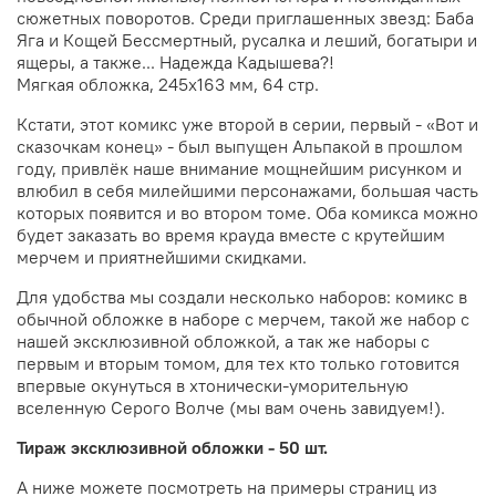
сюжетных поворотов. Среди приглашенных звезд: Баба
Яга и Кощей Бессмертный, русалка и леший,
богатыри и
ящеры, а также... Надежда Кадышева?!
Мягкая обложка, 245х163 мм, 64 стр.
Кстати, этот комикс уже второй в серии, первый - «Вот и
сказочкам конец» - был выпущен Альпакой в прошлом
году, привлёк наше внимание мощнейшим рисунком и
влюбил в себя милейшими персонажами, большая часть
которых появится и во втором томе. Оба комикса можно
будет заказать во время крауда вместе с крутейшим
мерчем и приятнейшими скидками.
Для удобства мы создали несколько наборов: к
омикс в
обычной обложке в наборе с мерчем, такой же набор с
нашей эксклюзивной обложкой, а так же наборы с
первым и вторым томом, для тех кто только готовится
впервые окунуться в хтонически-уморительную
вселенную Серого Волче (мы вам очень завидуем!).
Тираж эксклюзивной обложки - 50 шт.
А ниже можете посмотреть на примеры страниц из