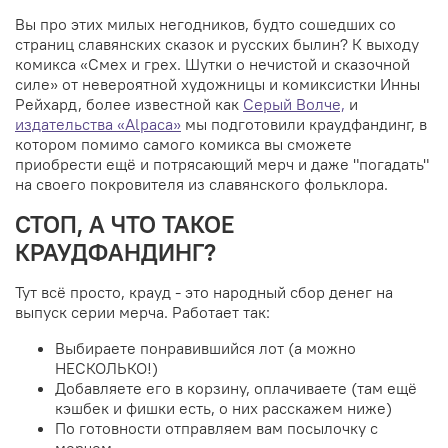
Вы про этих милых негодников, будто сошедших со
страниц славянских сказок и русских былин? К выходу
комикса
«Смех и грех. Шутки о нечистой и сказочной
силе» от
невероятной художницы и комиксистки Инны
Рейхард, более известной как
Серый Волче,
и
издательства «Alpaca»
мы подготовили краудфандинг, в
котором помимо самого комикса вы сможете
приобрести ещё и потрясающий мерч и даже "погадать"
на своего покровителя из славянского фольклора.
СТОП, А ЧТО ТАКОЕ
КРАУДФАНДИНГ?
Тут всё просто, крауд - это народный сбор денег на
выпуск серии мерча. Работает так:
Выбираете понравившийся лот (а можно
НЕСКОЛЬКО!)
Добавляете его в корзину, оплачиваете (там ещё
кэшбек и фишки есть, о них расскажем ниже)
По готовности отправляем вам посылочку с