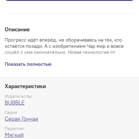
Описание
Прогресс идёт вперёд, не оборачиваясь на тех, кто
остаётся позади. А с изобретением Чар мир и вовсе
сошёл с ума окончательно. Новая технология от
корпорации К.А.R.M.A. позволяет получить что угодно —
Показать полностью
стать красивее, сильнее, выносливее. Но порой цена
этих желаний становится слишком высока…
Характеристики
Ким Реган — один из немногих, кто пытается держаться
в стороне от этого нововведения, но волей случая он
Издательство
получает сильнейшие боевые Чары и оказывается в
BUBBLE
эпицентре войны могущественной корпорации и
Серия
безжалостных террористов. Теперь его жизнь
Серая Гончая
изменится навсегда...
Переплет
Мягкий
Новый технологичный и опасный мир уже ждёт вас в