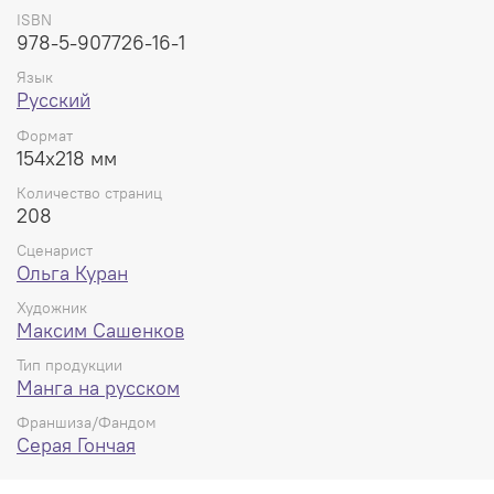
первом томе новой манги BUBBLE «Серая Гончая» от
ISBN
сценаристки Ольги Куран и художника Максима
978-5-907726-16-1
Сашенкова.
Язык
Русский
Формат
154х218 мм
Количество страниц
208
Сценарист
Ольга Куран
Художник
Максим Сашенков
Тип продукции
Манга на русском
Франшиза/Фандом
Серая Гончая